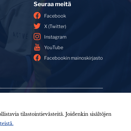
Seuraa meitä
Facebook
X (Twitter)
Instagram
YouTube
Facebookin mainoskirjasto
LIONS-valmennus
Jäsenille
avia tilastointievästeitä. Joidenkin sisältöjen
eistä.