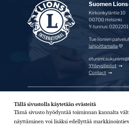
Suomen Lions-l
Kirkonkyläntie 10
00700 Helsinki
Y-tunnus: 0202201
Tue lionien palvelu
lahjoittamalla
💛
etunimi.sukunimi@li
Yhteystiedot
Contact
Etusivu
Tule mukaan
U
Tällä sivustolla käytetään evästeitä
Tämä sivusto hyödyntää toiminnan kannalta välttäm
näyttäminen voi lisäksi edellyttää markkinointi