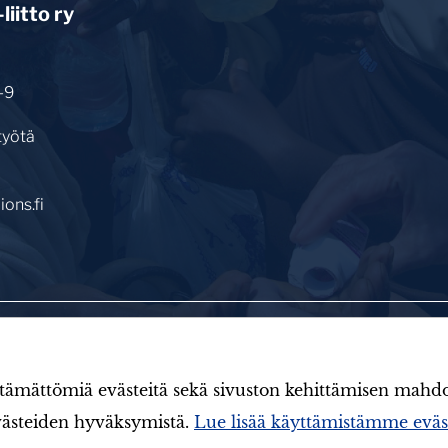
iitto ry
-9
työtä
ons.fi
utishuone
Toiminta
Järjestö
Aineistot
ättömiä evästeitä sekä sivuston kehittämisen mahdollist
evästeiden hyväksymistä.
Lue lisää käyttämistämme eväst