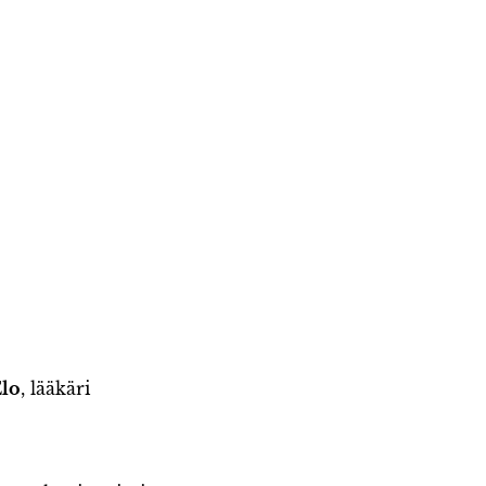
Elo
, lääkäri