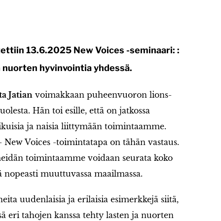
ttiin 13.6.2025 New Voices -seminaari: :
ja nuorten hyvinvointia yhdessä.
a Jatian
voimakkaan puheenvuoron lions-
lesta. Hän toi esille, että on jatkossa
uisia ja naisia liittymään toimintaamme.
- New Voices -toimintatapa on tähän vastaus.
meidän toimintaamme voidaan seurata koko
sä nopeasti muuttuvassa maailmassa.
ita uudenlaisia ja erilaisia esimerkkejä siitä,
sä eri tahojen kanssa tehty lasten ja nuorten