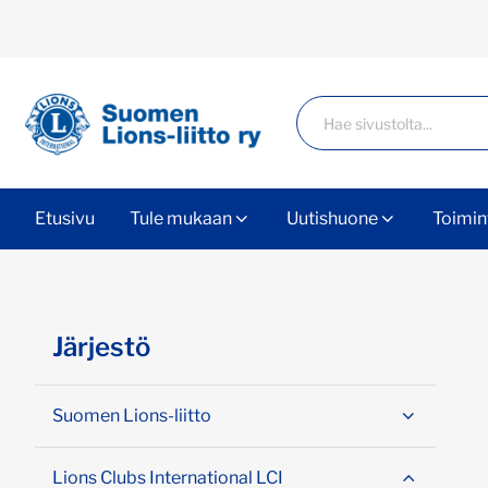
Siirry sivun sisältöön
Haku
Etusivu
Tule mukaan
Uutishuone
Toimin
Ohita valikko
Järjestö
Suomen Lions-liitto
Lions Clubs International LCI