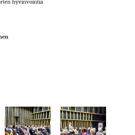
uorten hyvinvointia
nen