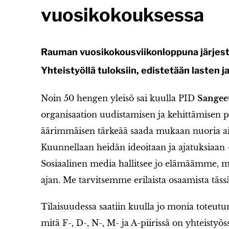
vuosikokouksessa
Rauman vuosikokousviikonloppuna järjeste
Yhteistyöllä tuloksiin, edistetään lasten 
Noin 50 hengen yleisö sai kuulla PID
Sangeet
organisaation uudistamisen ja kehittämisen puo
äärimmäisen tärkeää saada mukaan nuoria aik
Kuunnellaan heidän ideoitaan ja ajatuksiaan 
Sosiaalinen media hallitsee jo elämäämme, 
ajan. Me tarvitsemme erilaista osaamista täs
Tilaisuudessa saatiin kuulla jo monia toteutune
mitä F-, D-, N-, M- ja A-piirissä on yhteistyös