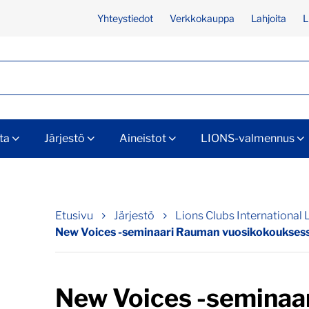
Yhteystiedot
Verkkokauppa
Lahjoita
L
ta
Järjestö
Aineistot
LIONS-valmennus
Etusivu
Järjestö
Lions Clubs International 
New Voices -seminaari Rauman vuosikokoukses
New Voices -seminaa