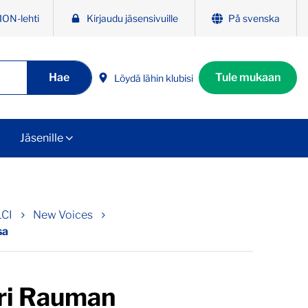
ION-lehti
Kirjaudu jäsensivuille
På svenska
Hae
Tule mukaan
Löydä lähin klubisi
Jäsenille
LCI
New Voices
sa
ri Rauman