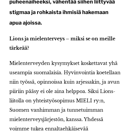
puheenaiheeksi, vähentää siihen liittyvää
stigmaa ja rohkaista ihmisiä hakemaan
apua ajoissa.
Lions ja mielenterveys – miksi se on meille
tärkeää?
Mielenterveyden kysymykset koskettavat yhä
useampia suomalaisia. Hyvinvointia koetellaan
niin työssä, opinnoissa kuin arjessakin, ja avun
piiriin pääsy ei ole aina helppoa. Siksi Lions-
liitolla on yhteistyösopimus MIELI ry:n,
Suomen vanhimman ja tunnetuimman
mielenterveysjärjestön, kanssa. Yhdessä
voimme tukea ennaltaehkäisevää