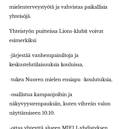
mielenterveystyötä ja vahvistaa paikallisia
yhteisöjä.
Yhteistyön puitteissa Lions-klubit voivat
esimerkiksi:
-järjestää vanhempainiltoja ja
keskustelutilaisuuksia kouluissa,
-tukea Nuoren mielen ensiapu -koulutuksia,
-osallistua kampanjoihin ja
näkyvyystempauksiin, kuten vihreän valon
näyttämiseen 10.10.
-ottaa yhteyttä alueen MIELI-yhdistyksen