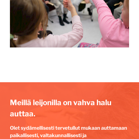
Meillä leijonilla on vahva halu
auttaa.
Olet sydämellisesti tervetullut mukaan auttamaan
paikallisesti, valtakunnallisesti ja