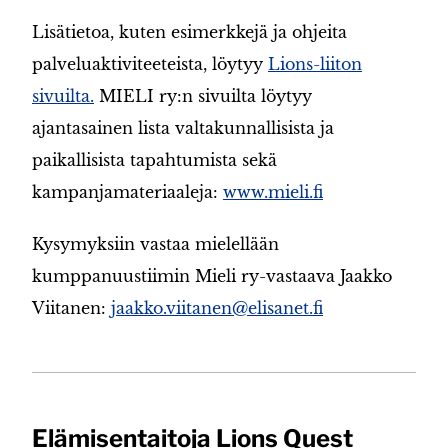
Lisätietoa, kuten esimerkkejä ja ohjeita
palveluaktiviteeteista, löytyy
Lions-liiton
sivuilta.
MIELI ry:n sivuilta löytyy
ajantasainen lista valtakunnallisista ja
paikallisista tapahtumista sekä
kampanjamateriaaleja:
www.mieli.fi
Kysymyksiin vastaa mielellään
kumppanuustiimin Mieli ry-vastaava Jaakko
Viitanen:
jaakko.viitanen@elisanet.fi
Elämisentaitoja Lions Quest