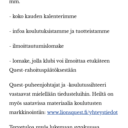
mm.
- koko kauden kalenterimme
- infoa koulutuksistamme ja tuotteistamme
- ilmoittautumislomake
- lomake, jolla klubi voi ilmoittaa etukäteen
Quest-rahoituspäätöksestään
Quest-puheenjohtajat ja -koulutussihteeri
vastaavat mielellään tiedusteluihin. Heiltä on
myös saatavissa materiaalia koulutusten
markkinointiin:
www.lionsquest.fi/yhteystiedot
Tervetuloa myös lukemaan syyskuussa