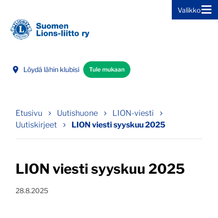
Valikko
Siirry sivun sisältöön
Löydä lähin klubisi
Tule mukaan
Etusivu
Uutishuone
LION-viesti
Uutiskirjeet
LION viesti syyskuu 2025
LION viesti syyskuu 2025
Julkaistu:
28.8.2025