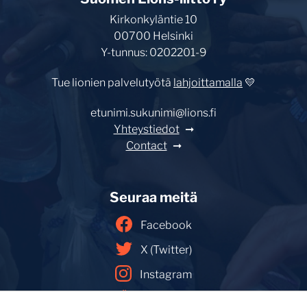
Kirkonkyläntie 10
00700 Helsinki
Y-tunnus: 0202201-9
Tue lionien palvelutyötä
lahjoittamalla
💛
etunimi.sukunimi@lions.fi
Yhteystiedot
Contact
Seuraa meitä
Facebook
X (Twitter)
Instagram
YouTube