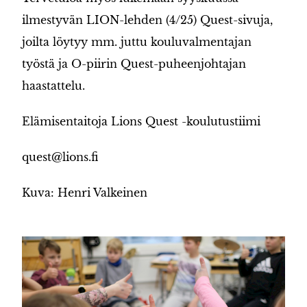
ilmestyvän LION-lehden (4/25) Quest-sivuja,
joilta löytyy mm. juttu kouluvalmentajan
työstä ja O-piirin Quest-puheenjohtajan
haastattelu.
Elämisentaitoja Lions Quest -koulutustiimi
quest@lions.fi
Kuva: Henri Valkeinen