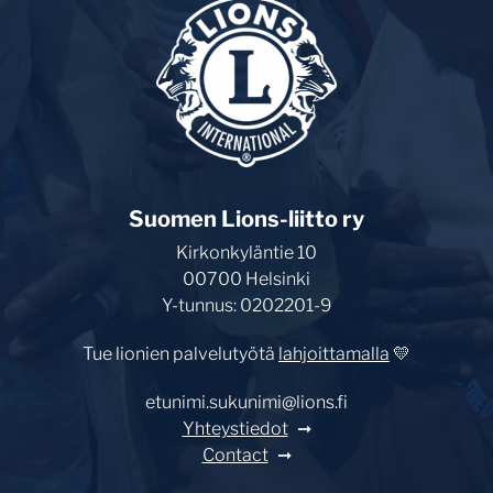
Suomen Lions-liitto ry
Kirkonkyläntie 10
00700 Helsinki
Y-tunnus: 0202201-9
Tue lionien palvelutyötä
lahjoittamalla
💛
etunimi.sukunimi@lions.fi
Yhteystiedot
Contact