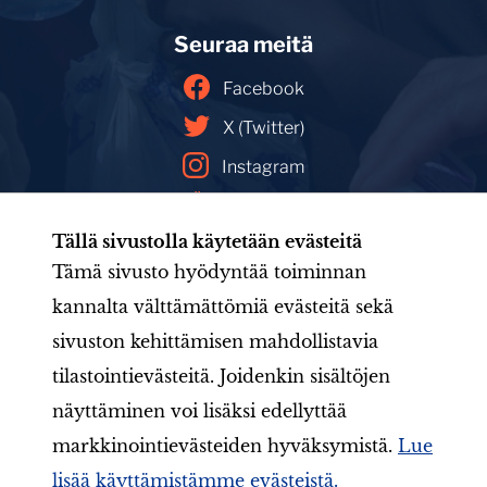
Seuraa meitä
Facebook
X (Twitter)
Instagram
YouTube
Tällä sivustolla käytetään evästeitä
Facebookin mainoskirjasto
Tämä sivusto hyödyntää toiminnan
kannalta välttämättömiä evästeitä sekä
sivuston kehittämisen mahdollistavia
Etusivu
Tule mukaan
Uutishuone
Toiminta
tilastointievästeitä. Joidenkin sisältöjen
Järjestö
Aineistot
LIONS-valmennus
Jäsenille
näyttäminen voi lisäksi edellyttää
markkinointievästeiden hyväksymistä.
Lue
lisää käyttämistämme evästeistä.