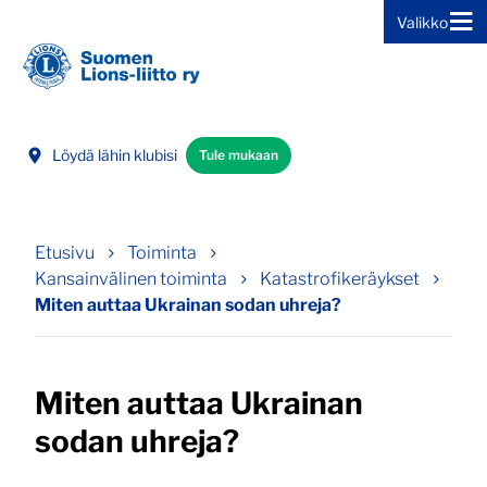
Valikko
Siirry sivun sisältöön
Löydä lähin klubisi
Tule mukaan
Etusivu
Toiminta
Kansainvälinen toiminta
Katastrofikeräykset
Miten auttaa Ukrainan sodan uhreja?
Miten auttaa Ukrainan
sodan uhreja?