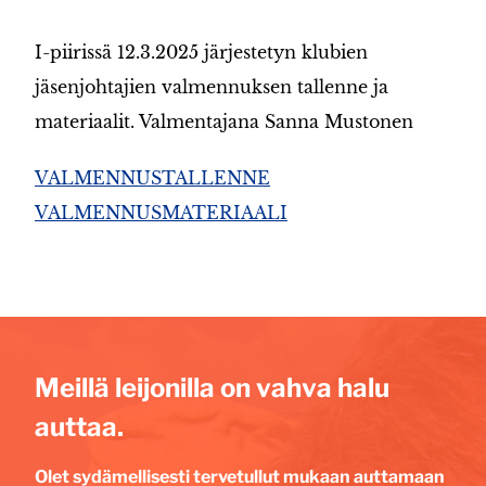
I-piirissä 12.3.2025 järjestetyn klubien
jäsenjohtajien valmennuksen tallenne ja
materiaalit. Valmentajana Sanna Mustonen
VALMENNUSTALLENNE
VALMENNUSMATERIAALI
Meillä leijonilla on vahva halu
auttaa.
Olet sydämellisesti tervetullut mukaan auttamaan