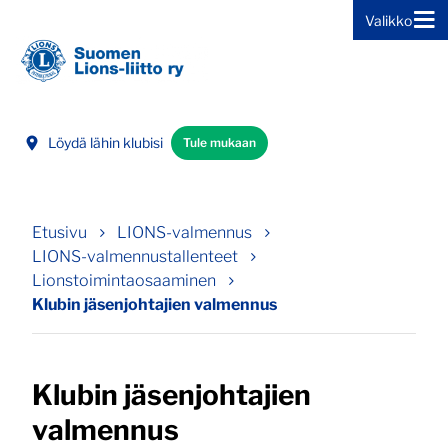
Valikko
Siirry sivun sisältöön
Löydä lähin klubisi
Tule mukaan
Etusivu
LIONS-valmennus
LIONS-valmennustallenteet
Lionstoimintaosaaminen
Klubin jäsenjohtajien valmennus
Klubin jäsenjohtajien
valmennus