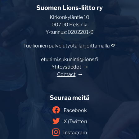
Suomen Lions-liitto ry
Kirkonkyläntie 10
00700 Helsinki
Y-tunnus: 0202201-9
Tue lionien palvelutyötä
lahjoittamalla
💛
etunimi.sukunimi@lions.fi
Yhteystiedot
Contact
Seuraa meitä
Facebook
X (Twitter)
Instagram