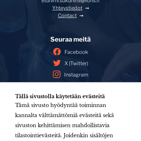
etunimi.sukunimi@lions.fi
Yhteystiedot
Contact
Seuraa meitä
Facebook
X (Twitter)
Instagram
YouTube
Tällä sivustolla käytetään evästeitä
Facebookin mainoskirjasto
Tämä sivusto hyödyntää toiminnan
kannalta välttämättömiä evästeitä sekä
sivuston kehittämisen mahdollistavia
Etusivu
Tule mukaan
Uutishuone
Toiminta
tilastointievästeitä. Joidenkin sisältöjen