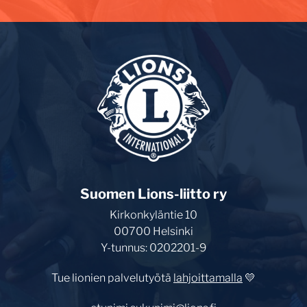
Suomen Lions-liitto ry
Kirkonkyläntie 10
00700 Helsinki
Y-tunnus: 0202201-9
Tue lionien palvelutyötä
lahjoittamalla
💛