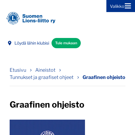
Valikko
Siirry sivun sisältöön
Löydä lähin klubisi
Tule mukaan
Etusivu
Aineistot
Tunnukset ja graafiset ohjeet
Graafinen ohjeisto
Graafinen ohjeisto