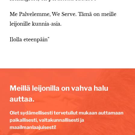
Me Palvelemme, We Serve. Tämä on meille
leijonille kunnia-asia.
Ilolla eteenpäin"
Meillä leijonilla on vahva halu
auttaa.
Olet sydämellisesti tervetullut mukaan auttamaan
paikallisesti, valtakunnallisesti ja
maailmanlaajuisesti!