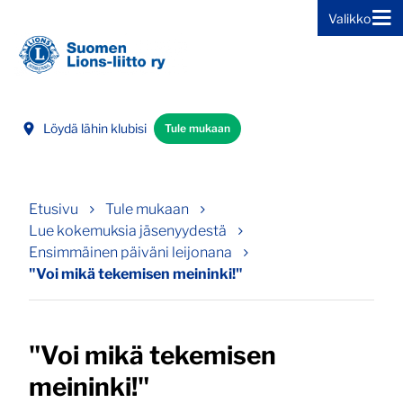
Valikko
Siirry sivun sisältöön
Löydä lähin klubisi
Tule mukaan
Etusivu
Tule mukaan
Lue kokemuksia jäsenyydestä
Ensimmäinen päiväni leijonana
"Voi mikä tekemisen meininki!"
"Voi mikä tekemisen
meininki!"