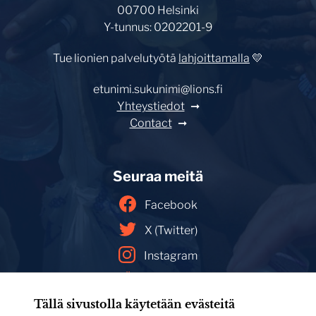
00700 Helsinki
Y-tunnus: 0202201-9
Tue lionien palvelutyötä
lahjoittamalla
💛
etunimi.sukunimi@lions.fi
Yhteystiedot
Contact
Seuraa meitä
Facebook
X (Twitter)
Instagram
YouTube
Tällä sivustolla käytetään evästeitä
Facebookin mainoskirjasto