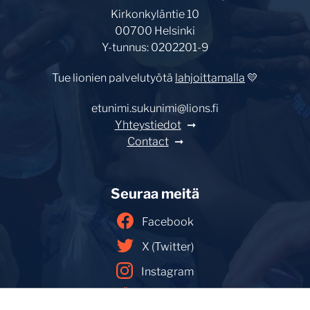
Kirkonkyläntie 10
00700 Helsinki
Y-tunnus: 0202201-9
Tue lionien palvelutyötä
lahjoittamalla
💛
etunimi.sukunimi@lions.fi
Yhteystiedot
Contact
Seuraa meitä
Facebook
X (Twitter)
Instagram
YouTube