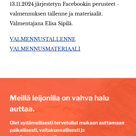
13.11.2024 järjestetyn Facebookin perusteet -
valmennuksen tallenne ja materiaalit.
Valmentajana Elisa Sipilä.
VALMENNUSTALLENNE
VALMENNUSMATERIAALI
Meillä leijonilla on vahva halu
auttaa.
Olet sydämellisesti tervetullut mukaan auttamaan
paikallisesti, valtakunnallisesti ja