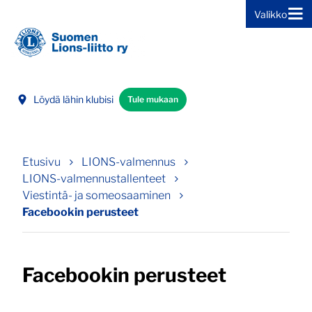
Valikko
Siirry sivun sisältöön
Löydä lähin klubisi
Tule mukaan
Etusivu
LIONS-valmennus
LIONS-valmennustallenteet
Viestintä- ja someosaaminen
Facebookin perusteet
Facebookin perusteet