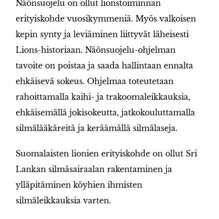
Näönsuojelu on ollut lionstoiminnan
erityiskohde vuosikymmeniä. Myös valkoisen
kepin synty ja leviäminen liittyvät läheisesti
Lions-historiaan. Näönsuojelu-ohjelman
tavoite on poistaa ja saada hallintaan ennalta
ehkäisevä sokeus. Ohjelmaa toteutetaan
rahoittamalla kaihi- ja trakoomaleikkauksia,
ehkäisemällä jokisokeutta, jatkokouluttamalla
silmälääkäreitä ja keräämällä silmälaseja.
Suomalaisten lionien erityiskohde on ollut Sri
Lankan silmäsairaalan rakentaminen ja
ylläpitäminen köyhien ihmisten
silmäleikkauksia varten.