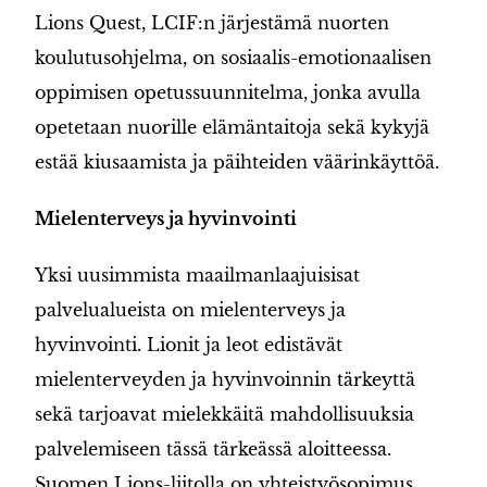
Lions Quest, LCIF:n järjestämä nuorten
koulutusohjelma, on sosiaalis-emotionaalisen
oppimisen opetussuunnitelma, jonka avulla
opetetaan nuorille elämäntaitoja sekä kykyjä
estää kiusaamista ja päihteiden väärinkäyttöä.
Mielenterveys ja hyvinvointi
Yksi uusimmista maailmanlaajuisisat
palvelualueista on mielenterveys ja
hyvinvointi. Lionit ja leot edistävät
mielenterveyden ja hyvinvoinnin tärkeyttä
sekä tarjoavat mielekkäitä mahdollisuuksia
palvelemiseen tässä tärkeässä aloitteessa.
Suomen Lions-liitolla on yhteistyösopimus