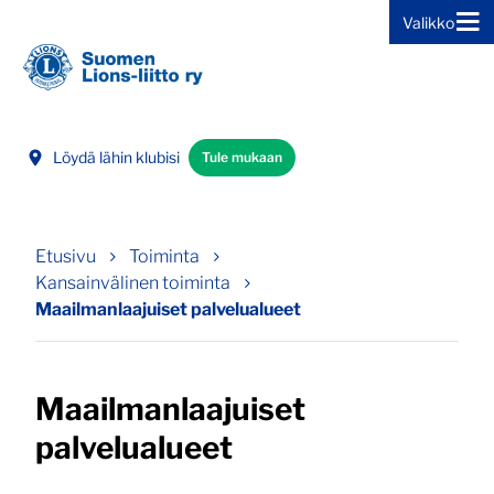
Valikko
Siirry sivun sisältöön
Löydä lähin klubisi
Tule mukaan
Etusivu
Toiminta
Kansainvälinen toiminta
Maailmanlaajuiset palvelualueet
Maailmanlaajuiset
palvelualueet