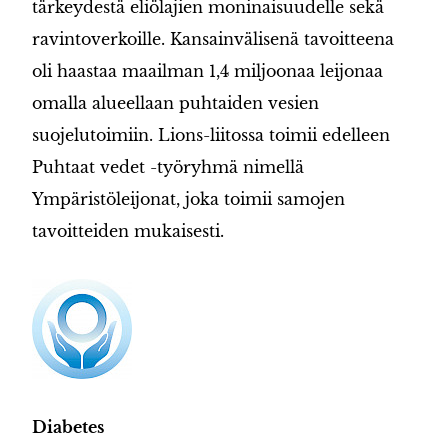
tärkeydestä eliölajien moninaisuudelle sekä
ravintoverkoille. Kansainvälisenä tavoitteena
oli haastaa maailman 1,4 miljoonaa leijonaa
omalla alueellaan puhtaiden vesien
suojelutoimiin. Lions-liitossa toimii edelleen
Puhtaat vedet -työryhmä nimellä
Ympäristöleijonat, joka toimii samojen
tavoitteiden mukaisesti.
Diabetes