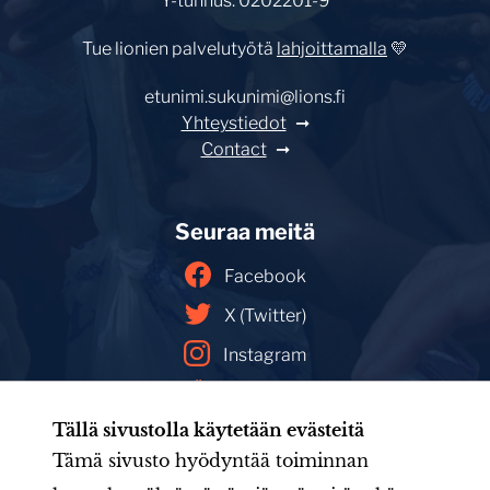
Y-tunnus: 0202201-9
Tue lionien palvelutyötä
lahjoittamalla
💛
etunimi.sukunimi@lions.fi
Yhteystiedot
Contact
Seuraa meitä
Facebook
X (Twitter)
Instagram
YouTube
Tällä sivustolla käytetään evästeitä
Facebookin mainoskirjasto
Tämä sivusto hyödyntää toiminnan