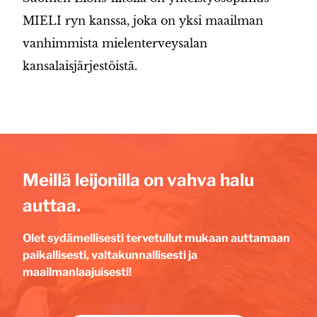
MIELI ryn kanssa, joka on yksi maailman
vanhimmista mielenterveysalan
kansalaisjärjestöistä.
Meillä leijonilla on vahva halu
auttaa.
Olet sydämellisesti tervetullut mukaan auttamaan
paikallisesti, valtakunnallisesti ja
maailmanlaajuisesti!