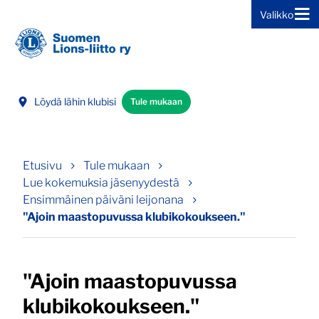
Valikko
Siirry sivun sisältöön
Löydä lähin klubisi
Tule mukaan
Etusivu
Tule mukaan
Lue kokemuksia jäsenyydestä
Ensimmäinen päiväni leijonana
"Ajoin maastopuvussa klubikokoukseen."
"Ajoin maastopuvussa
klubikokoukseen."