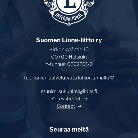
Suomen Lions-liitto ry
Kirkonkyläntie 10
00700 Helsinki
Y-tunnus: 0202201-9
Tue lionien palvelutyötä
lahjoittamalla
💛
etunimi.sukunimi@lions.fi
Yhteystiedot
Contact
Seuraa meitä