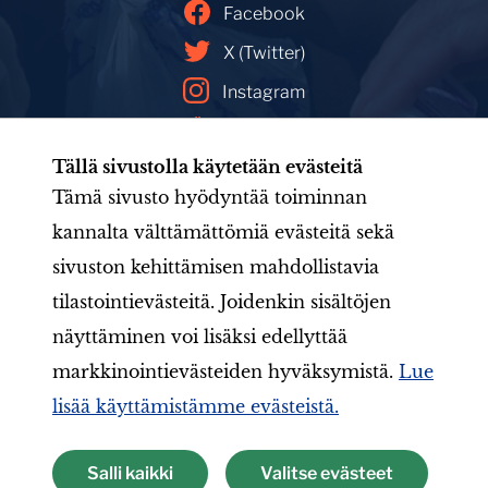
Facebook
X (Twitter)
Instagram
YouTube
Tällä sivustolla käytetään evästeitä
Facebookin mainoskirjasto
Tämä sivusto hyödyntää toiminnan
kannalta välttämättömiä evästeitä sekä
sivuston kehittämisen mahdollistavia
Etusivu
Tule mukaan
Uutishuone
Toiminta
tilastointievästeitä. Joidenkin sisältöjen
Järjestö
Aineistot
LIONS-valmennus
Jäsenille
näyttäminen voi lisäksi edellyttää
markkinointievästeiden hyväksymistä.
Lue
lisää käyttämistämme evästeistä.
Suomen Lions-liitto ry
Salli kaikki
Valitse evästeet