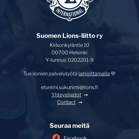
Suomen Lions-liitto ry
Kirkonkyläntie 10
00700 Helsinki
Y-tunnus: 0202201-9
Tue lionien palvelutyötä
lahjoittamalla
💛
etunimi.sukunimi@lions.fi
Yhteystiedot
Contact
Seuraa meitä
Facebook