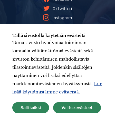
X (Twitter)
Instagram
YouTube
Tällä sivustolla käytetään evästeitä
Facebookin mainoskirjasto
Tämä sivusto hyödyntää toiminnan
kannalta välttämättömiä evästeitä sekä
sivuston kehittämisen mahdollistavia
Etusivu
Tule mukaan
Uutishuone
Toiminta
tilastointievästeitä. Joidenkin sisältöjen
Järjestö
Aineistot
LIONS-valmennus
Jäsenille
näyttäminen voi lisäksi edellyttää
markkinointievästeiden hyväksymistä.
Lue
lisää käyttämistämme evästeistä.
Suomen Lions-liitto ry
Salli kaikki
Valitse evästeet
Tietosuojaseloste