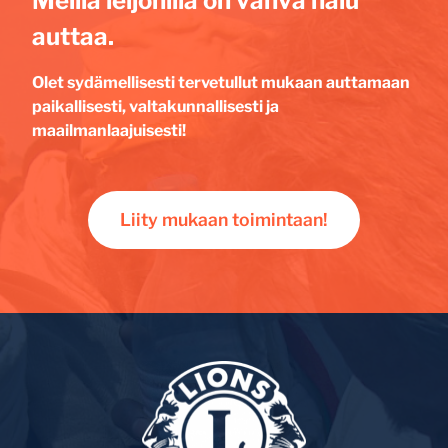
Meillä leijonilla on vahva halu
auttaa.
Olet sydämellisesti tervetullut mukaan auttamaan
paikallisesti, valtakunnallisesti ja
maailmanlaajuisesti!
Liity mukaan toimintaan!