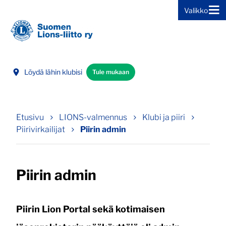
Valikko
Siirry sivun sisältöön
Löydä lähin klubisi
Tule mukaan
Etusivu
LIONS-valmennus
Klubi ja piiri
Piirivirkailijat
Piirin admin
Piirin admin
Piirin Lion Portal sekä kotimaisen