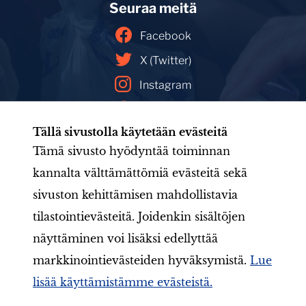
Seuraa meitä
Facebook
X (Twitter)
Instagram
YouTube
Tällä sivustolla käytetään evästeitä
Facebookin mainoskirjasto
Tämä sivusto hyödyntää toiminnan
kannalta välttämättömiä evästeitä sekä
sivuston kehittämisen mahdollistavia
Etusivu
Tule mukaan
Uutishuone
Toiminta
tilastointievästeitä. Joidenkin sisältöjen
Järjestö
Aineistot
LIONS-valmennus
Jäsenille
näyttäminen voi lisäksi edellyttää
markkinointievästeiden hyväksymistä.
Lue
lisää käyttämistämme evästeistä.