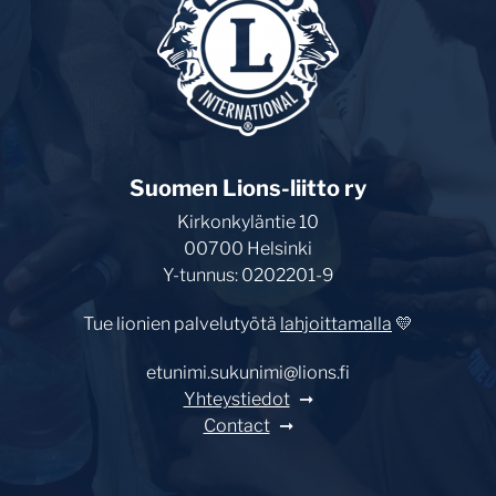
Suomen Lions-liitto ry
Kirkonkyläntie 10
00700 Helsinki
Y-tunnus: 0202201-9
Tue lionien palvelutyötä
lahjoittamalla
💛
etunimi.sukunimi@lions.fi
Yhteystiedot
Contact