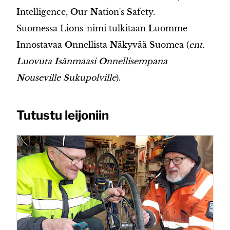
I
ntelligence,
O
ur
N
ation's
S
afety.
Suomessa Lions-nimi tulkitaan
L
uomme
I
nnostavaa
O
nnellista
N
äkyvää
S
uomea (
ent.
L
uovuta
I
sänmaasi
O
nnellisempana
N
ouseville
S
ukupolville
).
Tutustu leijoniin