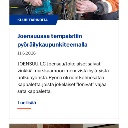
KLUBITARINOITA
Joensuussa tempaistiin
pyöräilykaupunkiteemalla
Julkaistu:
11.6.2026
JOENSUU. LC Joensuu/Jokelaiset saivat
vinkkiä murskaamoon menevistä hylätyistä
polkupyöristä. Pyöriä oli noin kolmesataa
kappaletta, joista jokelaiset ”lonivat” vajaa
sata kappaletta.
Lue lisää