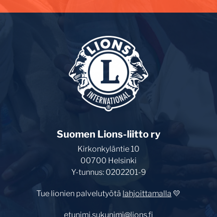
Suomen Lions-liitto ry
Kirkonkyläntie 10
00700 Helsinki
Y-tunnus: 0202201-9
Tue lionien palvelutyötä
lahjoittamalla
💛
etunimi.sukunimi@lions.fi