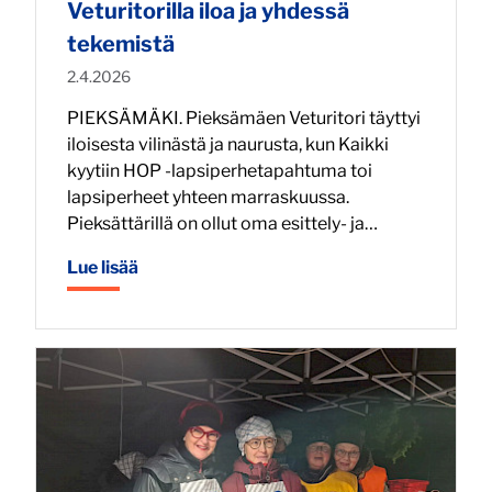
Veturitorilla iloa ja yhdessä
tekemistä
Julkaistu:
2.4.2026
PIEKSÄMÄKI. Pieksämäen Veturitori täyttyi
iloisesta vilinästä ja naurusta, kun Kaikki
kyytiin HOP -lapsiperhetapahtuma toi
lapsiperheet yhteen marraskuussa.
Pieksättärillä on ollut oma esittely- ja…
Lue lisää