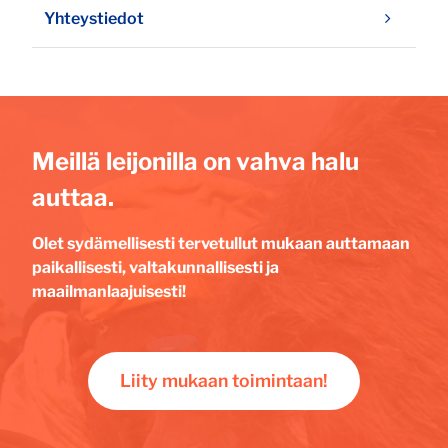
Yhteystiedot
Meillä leijonilla on vahva halu
auttaa.
Olet sydämellisesti tervetullut mukaan auttamaan
paikallisesti, valtakunnallisesti ja
maailmanlaajuisesti!
Liity mukaan toimintaan!