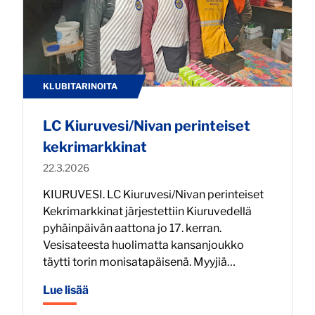
KLUBITARINOITA
LC Kiuruvesi/Nivan perinteiset
kekrimarkkinat
Julkaistu:
22.3.2026
KIURUVESI. LC Kiuruvesi/Nivan perinteiset
Kekrimarkkinat järjestettiin Kiuruvedellä
pyhäinpäivän aattona jo 17. kerran.
Vesisateesta huolimatta kansanjoukko
täytti torin monisatapäisenä. Myyjiä…
Lue lisää