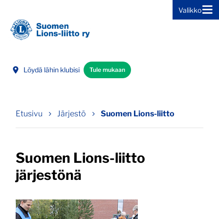
Valikko
Siirry sivun sisältöön
Löydä lähin klubisi
Tule mukaan
Etusivu
Järjestö
Suomen Lions-liitto
Suomen Lions-liitto
järjestönä