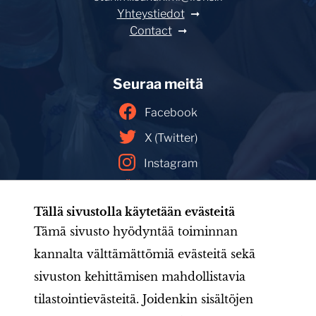
Yhteystiedot
Contact
Seuraa meitä
Facebook
X (Twitter)
Instagram
YouTube
Tällä sivustolla käytetään evästeitä
Facebookin mainoskirjasto
Tämä sivusto hyödyntää toiminnan
kannalta välttämättömiä evästeitä sekä
sivuston kehittämisen mahdollistavia
Etusivu
Tule mukaan
Uutishuone
Toiminta
tilastointievästeitä. Joidenkin sisältöjen
Järjestö
Aineistot
LIONS-valmennus
Jäsenille