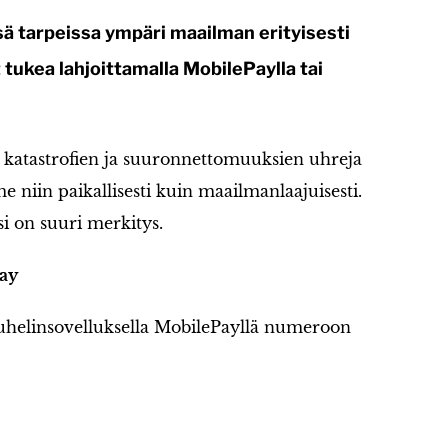
sä tarpeissa ympäri maailman erityisesti
it tukea lahjoittamalla MobilePaylla tai
e katastrofien ja suuronnettomuuksien uhreja
 niin paikallisesti kuin maailmanlaajuisesti.
si on suuri merkitys.
ay
uhelinsovelluksella MobilePayllä numeroon