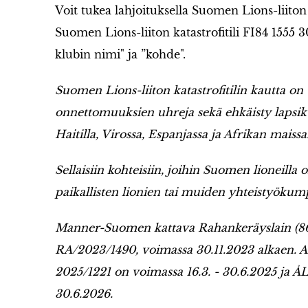
Voit tukea lahjoituksella Suomen Lions-liiton k
Suomen Lions-liiton katastrofitili FI84 1555 3
klubin nimi" ja ”kohde".
Suomen Lions-liiton katastrofitilin kautta on 
onnettomuuksien uhreja sekä ehkäisty lapsi
Haitilla, Virossa, Espanjassa ja Afrikan maissa
Sellaisiin kohteisiin, joihin Suomen lioneilla
paikallisten lionien tai muiden yhteistyökum
Manner-Suomen kattava Rahankeräyslain (8
RA/2023/1490, voimassa 30.11.2023 alkaen.
2025/1221 on voimassa 16.3. - 30.6.2025 ja Å
30.6.2026.