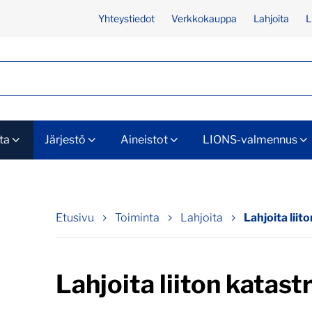
Yhteystiedot
Verkkokauppa
Lahjoita
L
ta
Järjestö
Aineistot
LIONS-valmennus
Etusivu
Toiminta
Lahjoita
Lahjoita lii
Lahjoita liiton katas