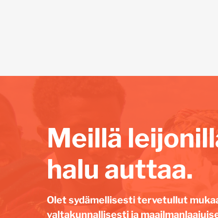
Meillä leijoni
halu auttaa.
Olet sydämellisesti tervetullut muka
valtakunnallisesti ja maailmanlaajuise