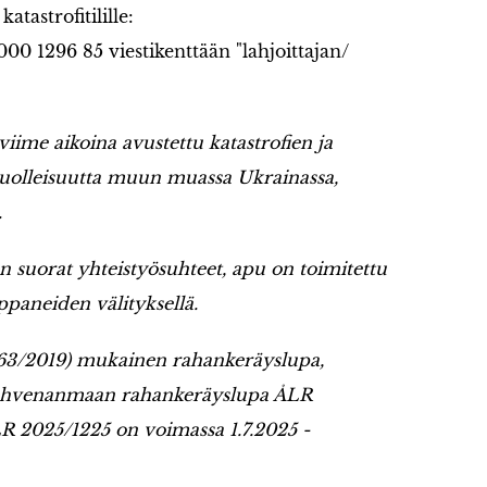
atastrofitilille:
000 1296 85 viestikenttään "lahjoittajan/
viime aikoina avustettu katastrofien ja
kuolleisuutta muun muassa Ukrainassa,
.
 on suorat yhteistyösuhteet, apu on toimitettu
ppaneiden välityksellä.
63/2019) mukainen rahankeräyslupa,
 Ahvenanmaan rahankeräyslupa ÅLR
LR 2025/1225 on voimassa 1.7.2025 -