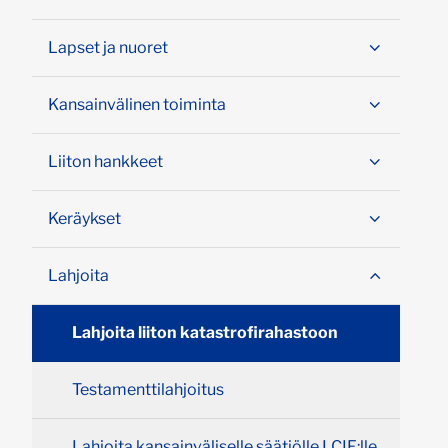
Lapset ja nuoret
Kansainvälinen toiminta
Liiton hankkeet
Keräykset
Lahjoita
Lahjoita liiton katastrofirahastoon
Testamenttilahjoitus
Lahjoita kansainväliselle säätiölle LCIF:lle