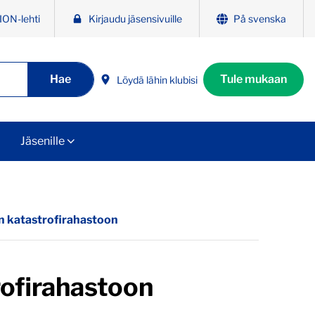
ION-lehti
Kirjaudu jäsensivuille
På svenska
Hae
Tule mukaan
Löydä lähin klubisi
Jäsenille
ton katastrofirahastoon
trofirahastoon