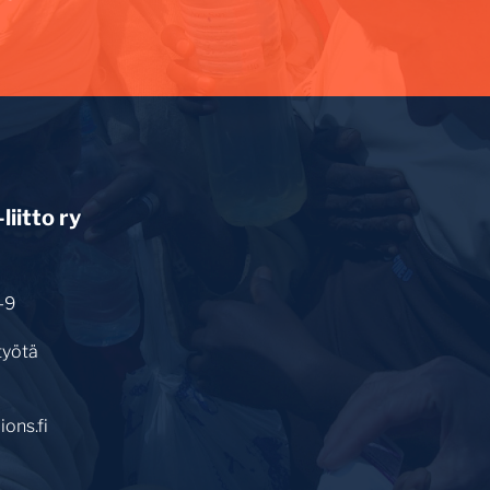
iitto ry
-9
työtä
ons.fi