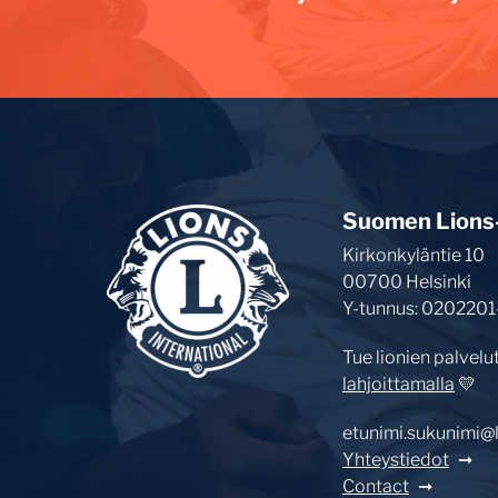
Suomen Lions-l
Kirkonkyläntie 10
00700 Helsinki
Y-tunnus: 0202201
Tue lionien palvelu
lahjoittamalla
💛
etunimi.sukunimi@li
Yhteystiedot
Contact