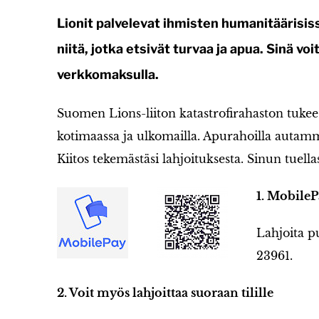
Lionit palvelevat ihmisten humanitäärisis
niitä, jotka etsivät turvaa ja apua. Sinä vo
verkkomaksulla.
Suomen Lions-liiton katastrofirahaston tuke
kotimaassa ja ulkomailla. Apurahoilla autamme
Kiitos tekemästäsi lahjoituksesta. Sinun tuella
1.
M
obileP
Lahjoita p
23961.
2. Voit myös lahjoittaa suoraan tilille