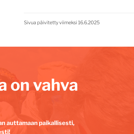
Sivua päivitetty viimeksi 16.6.2025
lla on vahva
an auttamaan paikallisesti,
sti!