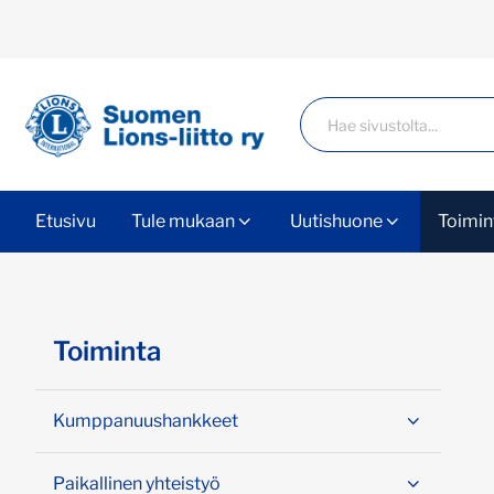
Siirry sivun sisältöön
Haku
Etusivu
Tule mukaan
Uutishuone
Toimin
Ohita valikko
Toiminta
Kumppanuushankkeet
Paikallinen yhteistyö