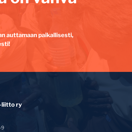
an auttamaan paikallisesti,
sti!
iitto ry
-9