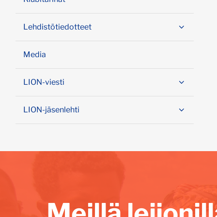
Lehdistötiedotteet
Media
LION-viesti
LION-jäsenlehti
Meillä leijoni