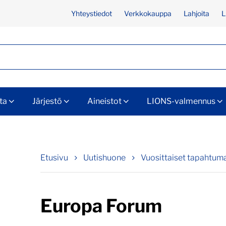
Yhteystiedot
Verkkokauppa
Lahjoita
L
ta
Järjestö
Aineistot
LIONS-valmennus
Etusivu
Uutishuone
Vuosittaiset tapahtum
Europa Forum