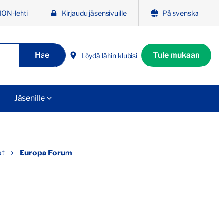
ION-lehti
Kirjaudu jäsensivuille
På svenska
Hae
Tule mukaan
Löydä lähin klubisi
Jäsenille
at
Europa Forum