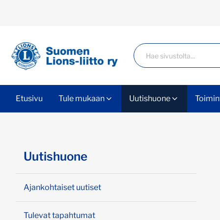
Siirry sivun sisältöön
Haku
Etusivu
Tule mukaan
Uutishuone
Toimin
Ohita valikko
Uutishuone
Ajankohtaiset uutiset
Tulevat tapahtumat