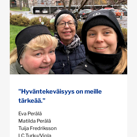
"Hyväntekeväisyys on meille
tärkeää."
Eva Perälä
Matilda Perälä
Tuija Fredriksson
LC Turku/Viola