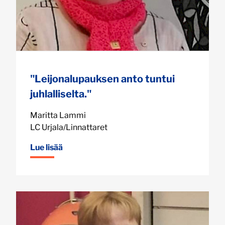
"Leijonalupauksen anto tuntui
juhlalliselta."
Maritta Lammi
LC Urjala/Linnattaret
Lue lisää