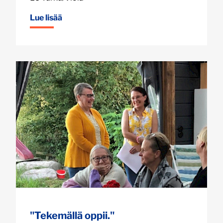
Lue lisää
"Tekemällä oppii."