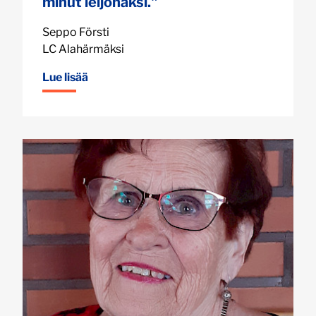
minut leijonaksi."
Seppo Försti
LC Alahärmäksi
Lue lisää