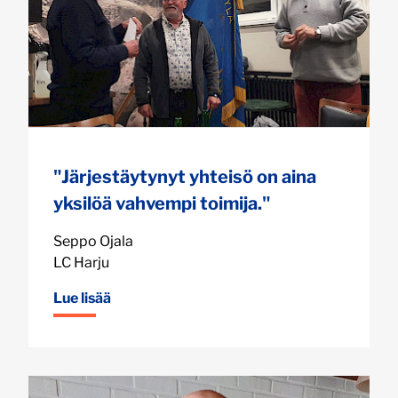
"Järjestäytynyt yhteisö on aina
yksilöä vahvempi toimija."
Seppo Ojala
LC Harju
Lue lisää