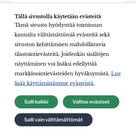
Päivi V.
Päivi A.
Tällä sivustolla käytetään evästeitä
LC Loppi/Maijastiinat
Tämä sivusto hyödyntää toiminnan
kannalta välttämättömiä evästeitä sekä
Lue lisää
sivuston kehittämisen mahdollistavia
tilastointievästeitä. Joidenkin sisältöjen
näyttäminen voi lisäksi edellyttää
markkinointievästeiden hyväksymistä.
Lue
lisää käyttämistämme evästeistä.
Meillä leijonilla on vahva halu
auttaa.
Salli kaikki
Valitse evästeet
Olet sydämellisesti tervetullut mukaan auttamaan
paikallisesti, valtakunnallisesti ja
Salli vain välttämättömät
maailmanlaajuisesti!