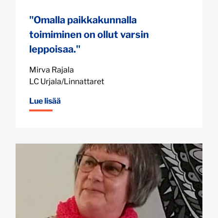
"Omalla paikkakunnalla
toimiminen on ollut varsin
leppoisaa."
Mirva Rajala
LC Urjala/Linnattaret
Lue lisää