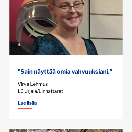
"Sain näyttää omia vahvuuksiani."
Virve Lehmus
LC Urjala/Linnattaret
Lue lisää