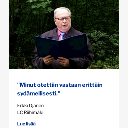
"Minut otettiin vastaan erittäin
sydämellisesti."
Erkki Ojanen
LC Riihimäki
Lue lisää