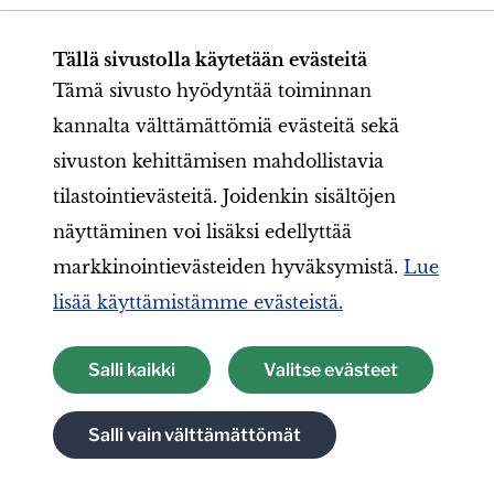
Tällä sivustolla käytetään evästeitä
Tämä sivusto hyödyntää toiminnan
Elämisentaitoja Lions Quest
kannalta välttämättömiä evästeitä sekä
sivuston kehittämisen mahdollistavia
kiittää syyskaudesta 2025!
tilastointievästeitä. Joidenkin sisältöjen
Loka-marraskuussa toteutimme
näyttäminen voi lisäksi edellyttää
Elämisentaitoja Lions Quest -
markkinointievästeiden hyväksymistä.
Lue
lisää käyttämistämme evästeistä.
peruskoulutukset Oulussa, Kuopiossa,
Helsingissä, Jyväskylässä, Rovaniemellä ja
Salli kaikki
Valitse evästeet
Riihimäellä sekä liikuntaseurakoulutukset
Loimaalla ja Helsingissä. Klubien
Salli vain välttämättömät
tarjoamalla Quest-tuella koulutetut saivat