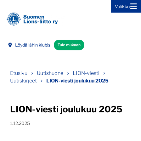
Valikko
Siirry sivun sisältöön
Löydä lähin klubisi
Tule mukaan
Etusivu
Uutishuone
LION-viesti
Uutiskirjeet
LION-viesti joulukuu 2025
LION-viesti joulukuu 2025
Julkaistu:
1.12.2025