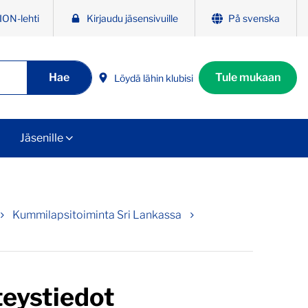
ION-lehti
Kirjaudu jäsensivuille
På svenska
Hae
Tule mukaan
Löydä lähin klubisi
Jäsenille
Kummilapsitoiminta Sri Lankassa
eystiedot