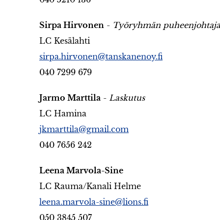
Sirpa Hirvonen
-
Työryhmän puheenjohtaj
LC Kesälahti
sirpa.hirvonen@tanskanenoy.fi
040 7299 679
Jarmo Marttila
-
Laskutus
LC Hamina
jkmarttila@gmail.com
040 7656 242
Leena Marvola-Sine
LC Rauma/Kanali Helme
leena.marvola-sine@lions.fi
050 3845 507