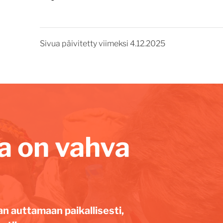
Sivua päivitetty viimeksi 4.12.2025
lla on vahva
an auttamaan paikallisesti,