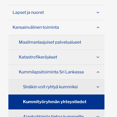
Lapset ja nuoret
Kansainvälinen toiminta
Maailmanlaajuiset palvelualueet
Katastrofikeräykset
Kummilapsitoiminta Sri Lankassa
Sinäkin voit ryhtyä kummiksi
Kummityöryhmän yhteystiedot
Ajankohtaista tietoa kummeille