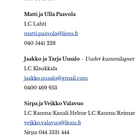
Matti ja Ulla Paavola
LC Lahti
matti.paavola@lions.fi
040 5441 228
Jaakko ja Tarja Uusalo
-
Uudet kummilapset
LC Klaukkala
jaakko.uusalo@gmail.com
0400 469 953
Sirpa ja Veikko Valavuo
LC Rauma/Kanali Helme LC Rauma/Reimar
veikko.valavuo@lions.fi
Sirpa 044 5331 444