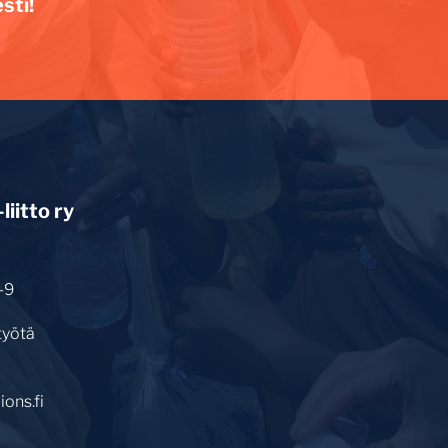
sti!
iitto ry
-9
työtä
ons.fi