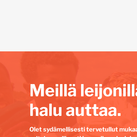
Meillä leijoni
halu auttaa.
Olet sydämellisesti tervetullut muka