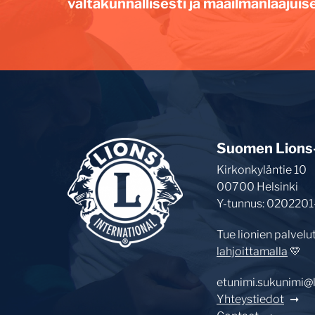
valtakunnallisesti ja maailmanlaajuise
Suomen Lions-l
Kirkonkyläntie 10
00700 Helsinki
Y-tunnus: 0202201
Tue lionien palvelu
lahjoittamalla
💛
etunimi.sukunimi@li
Yhteystiedot