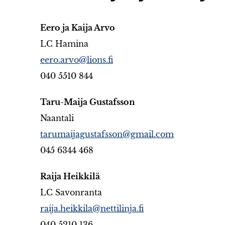
Eero ja Kaija Arvo
LC Hamina
eero.arvo@lions.fi
040 5510 844
Taru-Maija Gustafsson
Naantali
tarumaijagustafsson@gmail.com
045 6344 468
Rai
ja Heikkilä
LC Savonranta
raija.heikkila@nettilinja.fi
040 5210 136