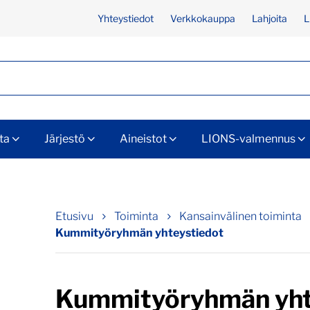
Yhteystiedot
Verkkokauppa
Lahjoita
L
ta
Järjestö
Aineistot
LIONS-valmennus
Etusivu
Toiminta
Kansainvälinen toiminta
Kummityöryhmän yhteystiedot
Kummityöryhmän yht