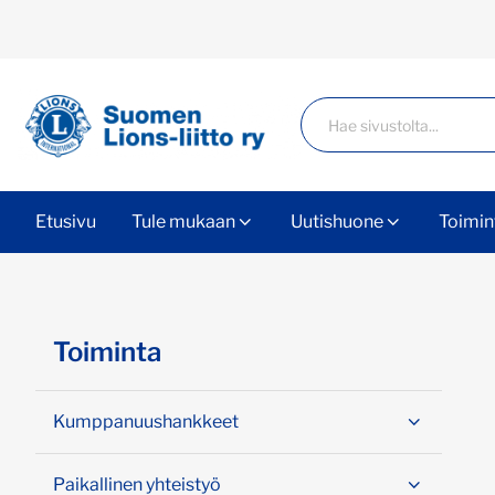
Siirry sivun sisältöön
Haku
Etusivu
Tule mukaan
Uutishuone
Toimin
Ohita valikko
Toiminta
Kumppanuushankkeet
Paikallinen yhteistyö