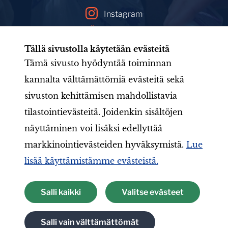
Instagram
YouTube
Tällä sivustolla käytetään evästeitä
Facebookin mainoskirjasto
Tämä sivusto hyödyntää toiminnan
kannalta välttämättömiä evästeitä sekä
sivuston kehittämisen mahdollistavia
Etusivu
Tule mukaan
Uutishuone
Toiminta
tilastointievästeitä. Joidenkin sisältöjen
Järjestö
Aineistot
LIONS-valmennus
Jäsenille
näyttäminen voi lisäksi edellyttää
markkinointievästeiden hyväksymistä.
Lue
lisää käyttämistämme evästeistä.
Suomen Lions-liitto ry
Salli kaikki
Valitse evästeet
Tietosuojaseloste
Salli vain välttämättömät
Tietoa evästeistä