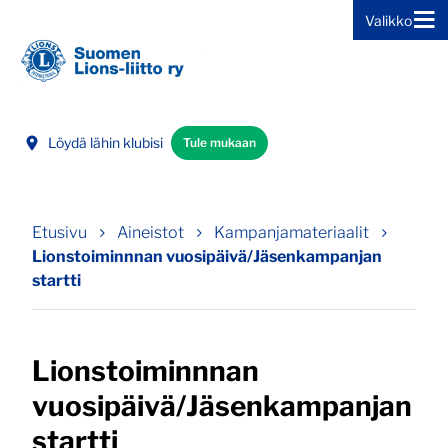
Valikko
Siirry sivun sisältöön
Löydä lähin klubisi
Tule mukaan
Etusivu
Aineistot
Kampanjamateriaalit
Lionstoiminnnan vuosipäivä/Jäsenkampanjan
startti
Lionstoiminnnan
vuosipäivä/Jäsenkampanjan
startti