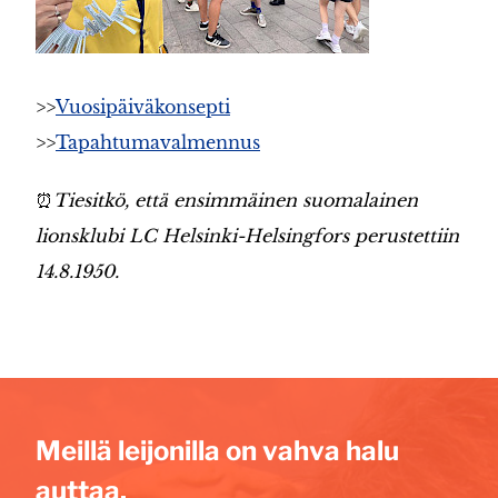
>>
Vuosipäiväkonsepti
>>
Tapahtumavalmennus
⏰
Tiesitkö, että ensimmäinen suomalainen
lionsklubi LC Helsinki-Helsingfors perustettiin
14.8.1950.
Meillä leijonilla on vahva halu
auttaa.