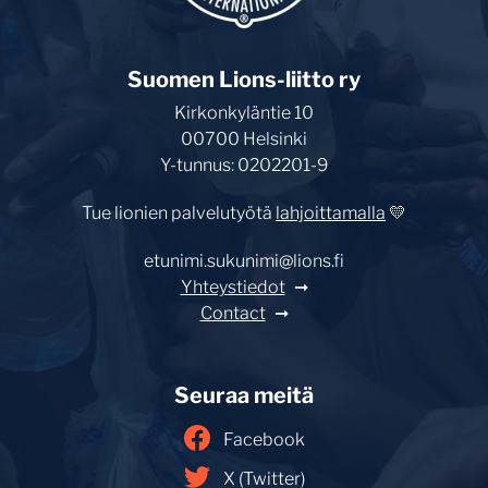
Suomen Lions-liitto ry
Kirkonkyläntie 10
00700 Helsinki
Y-tunnus: 0202201-9
Tue lionien palvelutyötä
lahjoittamalla
💛
etunimi.sukunimi@lions.fi
Yhteystiedot
Contact
Seuraa meitä
Facebook
X (Twitter)