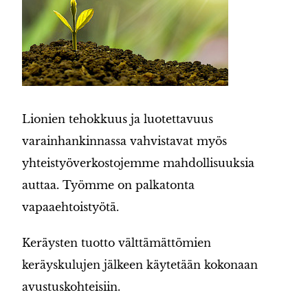
Lionien tehokkuus ja luotettavuus
varainhankinnassa vahvistavat myös
yhteistyöverkostojemme mahdollisuuksia
auttaa. Työmme on palkatonta
vapaaehtoistyötä.
Keräysten tuotto välttämättömien
keräyskulujen jälkeen käytetään kokonaan
avustuskohteisiin.