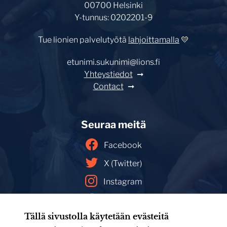
00700 Helsinki
Y-tunnus: 0202201-9
Tue lionien palvelutyötä
lahjoittamalla
💛
etunimi.sukunimi@lions.fi
Yhteystiedot
Contact
Seuraa meitä
Facebook
X (Twitter)
Instagram
YouTube
Tällä sivustolla käytetään evästeitä
Facebookin mainoskirjasto