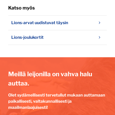
Katso myös
Lions-arvat uudistuvat täysin
Lions-joulukortit
Meillä leijonilla on vahva halu
auttaa.
Olet sydämellisesti tervetullut mukaan auttamaan
paikallisesti, valtakunnallisesti ja
maailmanlaajuisesti!