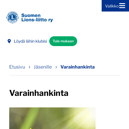
Valikko
Siirry sivun sisältöön
Löydä lähin klubisi
Tule mukaan
Etusivu
Jäsenille
Varainhankinta
Varainhankinta