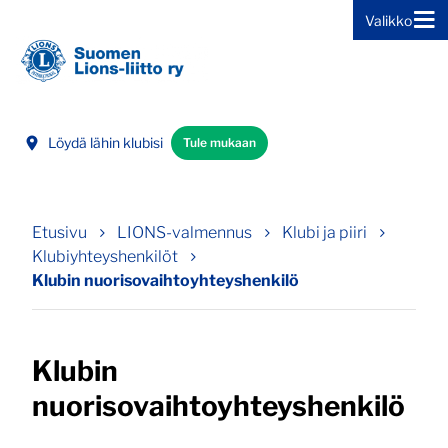
Valikko
Siirry sivun sisältöön
Löydä lähin klubisi
Tule mukaan
Etusivu
LIONS-valmennus
Klubi ja piiri
Klubiyhteyshenkilöt
Klubin nuorisovaihtoyhteyshenkilö
Klubin
nuorisovaihtoyhteyshenkilö