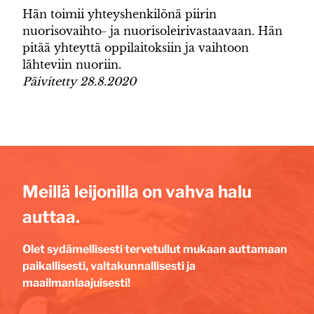
Hän toimii yhteyshenkilönä piirin
nuorisovaihto- ja nuorisoleirivastaavaan. Hän
pitää yhteyttä oppilaitoksiin ja vaihtoon
lähteviin nuoriin.
Päivitetty 28.8.2020
Meillä leijonilla on vahva halu
auttaa.
Olet sydämellisesti tervetullut mukaan auttamaan
paikallisesti, valtakunnallisesti ja
maailmanlaajuisesti!