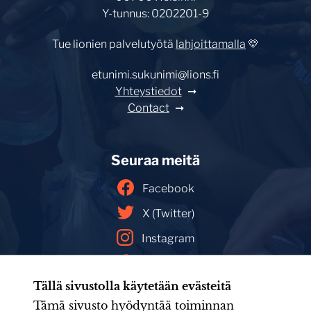
Y-tunnus: 0202201-9
Tue lionien palvelutyötä
lahjoittamalla
💛
etunimi.sukunimi@lions.fi
Yhteystiedot
Contact
Seuraa meitä
Facebook
X (Twitter)
Instagram
YouTube
Tällä sivustolla käytetään evästeitä
Facebookin mainoskirjasto
Tämä sivusto hyödyntää toiminnan