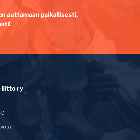
an auttamaan paikallisesti,
sti!
iitto ry
-9
työtä