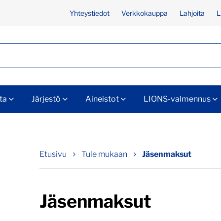
Yhteystiedot
Verkkokauppa
Lahjoita
L
ta
Järjestö
Aineistot
LIONS-valmennus
Etusivu
Tule mukaan
Jäsenmaksut
Jäsenmaksut