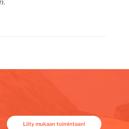
n.
Liity mukaan toimintaan!