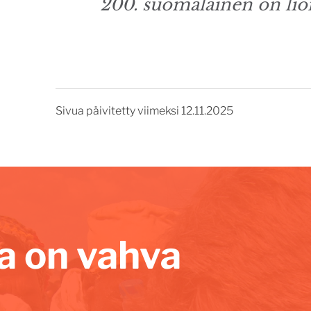
200. suomalainen on lio
Sivua päivitetty viimeksi 12.11.2025
lla on vahva