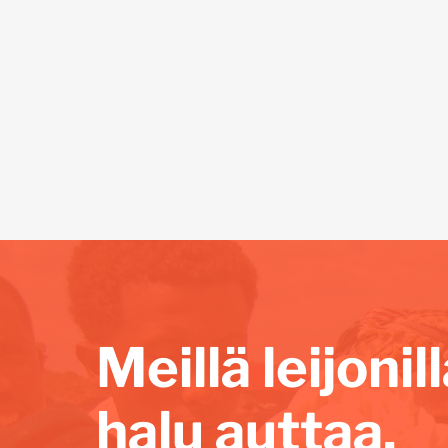
Meillä leijoni
halu auttaa.