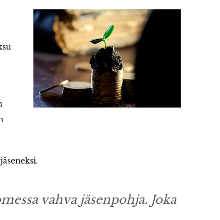
ksu
n
n
jäseneksi.
messa vahva jäsenpohja. Joka