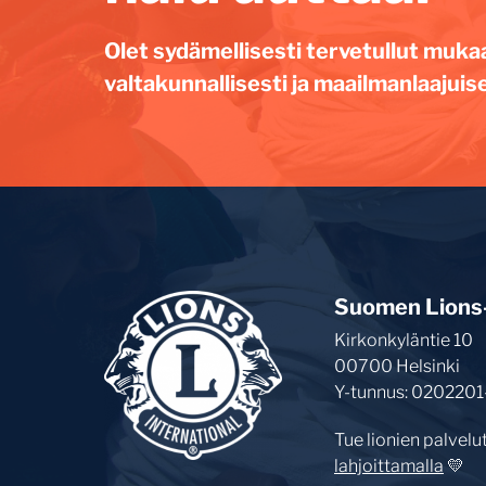
Olet sydämellisesti tervetullut muka
valtakunnallisesti ja maailmanlaajuise
Suomen Lions-l
Kirkonkyläntie 10
00700 Helsinki
Y-tunnus: 0202201
Tue lionien palvelu
lahjoittamalla
💛