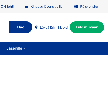
ION-lehti
Kirjaudu jäsensivuille
På svenska
Hae
Tule mukaan
Löydä lähin klubisi
Jäsenille