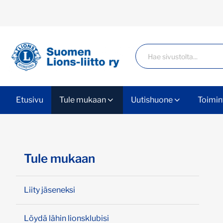
Siirry sivun sisältöön
Haku
Etusivu
Tule mukaan
Uutishuone
Toimin
Ohita valikko
Tule mukaan
Liity jäseneksi
Löydä lähin lionsklubisi