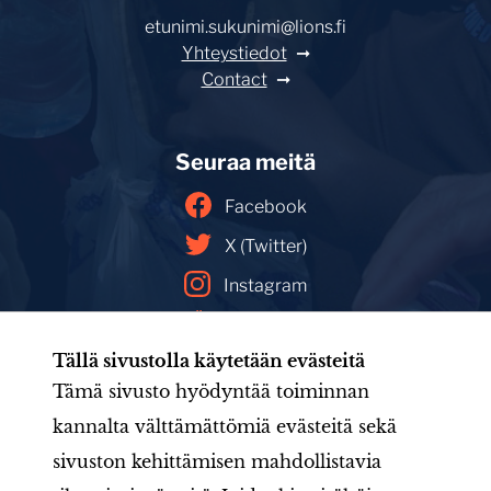
etunimi.sukunimi@lions.fi
Yhteystiedot
Contact
Seuraa meitä
Facebook
X (Twitter)
Instagram
YouTube
Tällä sivustolla käytetään evästeitä
Facebookin mainoskirjasto
Tämä sivusto hyödyntää toiminnan
kannalta välttämättömiä evästeitä sekä
sivuston kehittämisen mahdollistavia
Etusivu
Tule mukaan
Uutishuone
Toiminta