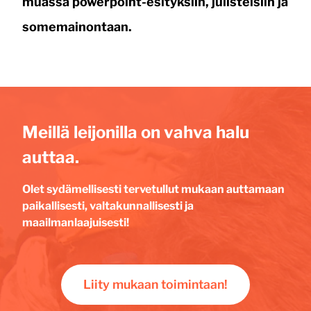
muassa powerpoint-esityksiin, julisteisiin ja
somemainontaan.
Meillä leijonilla on vahva halu
auttaa.
Olet sydämellisesti tervetullut mukaan auttamaan
paikallisesti, valtakunnallisesti ja
maailmanlaajuisesti!
Liity mukaan toimintaan!