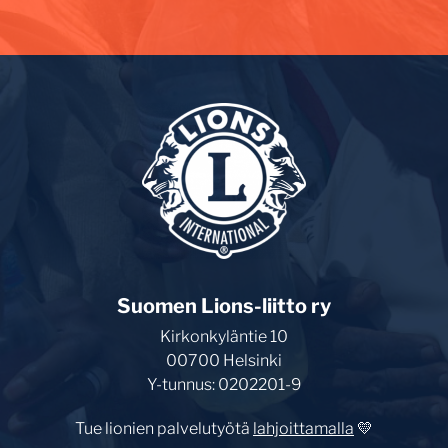
Suomen Lions-liitto ry
Kirkonkyläntie 10
00700 Helsinki
Y-tunnus: 0202201-9
Tue lionien palvelutyötä
lahjoittamalla
💛