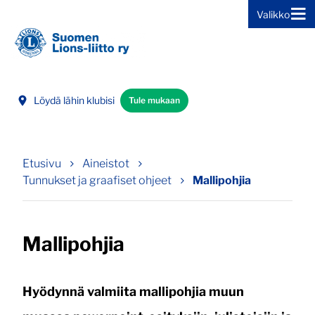
Valikko
Siirry sivun sisältöön
Löydä lähin klubisi
Tule mukaan
Etusivu
Aineistot
Tunnukset ja graafiset ohjeet
Mallipohjia
Mallipohjia
Hyödynnä valmiita mallipohjia muun