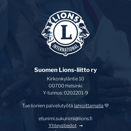
Suomen Lions-liitto ry
Kirkonkyläntie 10
00700 Helsinki
Y-tunnus: 0202201-9
Tue lionien palvelutyötä
lahjoittamalla
💛
etunimi.sukunimi@lions.fi
Yhteystiedot