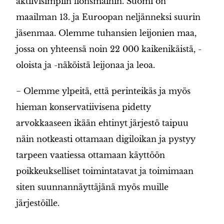
aktiivisimpiin lionsmaihin. Suomi on
maailman 13. ja Euroopan neljänneksi suurin
jäsenmaa. Olemme tuhansien leijonien maa,
jossa on yhteensä noin 22 000 kaikenikäistä, -
oloista ja -näköistä leijonaa ja leoa.
− Olemme ylpeitä, että perinteikäs ja myös
hieman konservatiivisena pidetty
arvokkaaseen ikään ehtinyt järjestö taipuu
näin notkeasti ottamaan digiloikan ja pystyy
tarpeen vaatiessa ottamaan käyttöön
poikkeukselliset toimintatavat ja toimimaan
siten suunnannäyttäjänä myös muille
järjestöille.