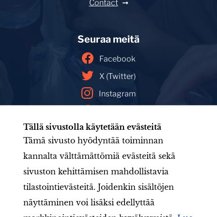
Contact
Seuraa meitä
Facebook
X (Twitter)
Instagram
YouTube
Tällä sivustolla käytetään evästeitä
Facebookin mainoskirjasto
Tämä sivusto hyödyntää toiminnan
kannalta välttämättömiä evästeitä sekä
sivuston kehittämisen mahdollistavia
Etusivu
Tule mukaan
Uutishuone
Toiminta
tilastointievästeitä. Joidenkin sisältöjen
Järjestö
Aineistot
LIONS-valmennus
Jäsenille
näyttäminen voi lisäksi edellyttää