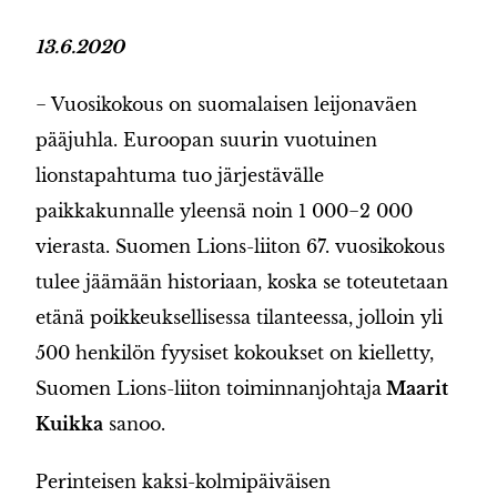
13.6.2020
− Vuosikokous on suomalaisen leijonaväen
pääjuhla. Euroopan suurin vuotuinen
lionstapahtuma tuo järjestävälle
paikkakunnalle yleensä noin 1 000−2 000
vierasta. Suomen Lions-liiton 67. vuosikokous
tulee jäämään historiaan, koska se toteutetaan
etänä poikkeuksellisessa tilanteessa, jolloin yli
500 henkilön fyysiset kokoukset on kielletty,
Suomen Lions-liiton toiminnanjohtaja
Maarit
Kuikka
sanoo.
Perinteisen kaksi-kolmipäiväisen