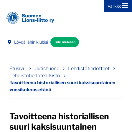
Valikko
Siirry sivun sisältöön
Löydä lähin klubisi
Tule mukaan
Etusivu
Uutishuone
Lehdistötiedotteet
Lehdistötiedotearkisto
Tavoitteena historiallisen suuri kaksisuuntainen
vuosikokous etänä
Tavoitteena historiallisen
suuri kaksisuuntainen