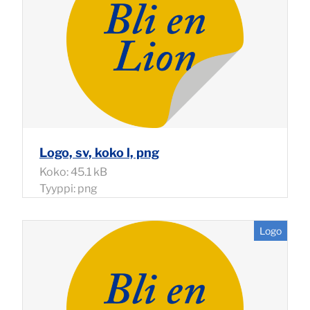
Logo, sv, koko l, png
Koko: 45.1 kB
Tyyppi: png
Logo