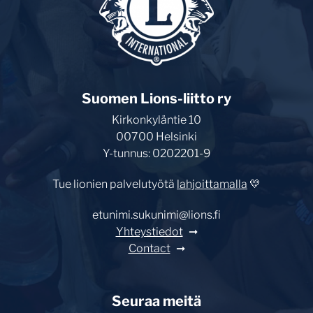
Suomen Lions-liitto ry
Kirkonkyläntie 10
00700 Helsinki
Y-tunnus: 0202201-9
Tue lionien palvelutyötä
lahjoittamalla
💛
etunimi.sukunimi@lions.fi
Yhteystiedot
Contact
Seuraa meitä