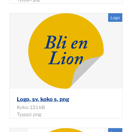
Logo
Logo, sv, koko s, png
Koko: 13.1 kB
Tyyppi: png