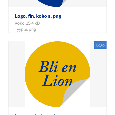
Logo, fin, koko s, png
Koko: 15.4 kB
Tyyppi: png
Logo