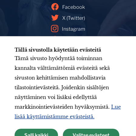
Facebook
X (Twitter)
Instagram
YouTube
Tällä sivustolla käytetään evästeitä
Facebookin mainoskirjasto
Tämä sivusto hyödyntää toiminnan
kannalta välttämättömiä evästeitä sekä
sivuston kehittämisen mahdollistavia
Etusivu
Tule mukaan
Uutishuone
Toiminta
tilastointievästeitä. Joidenkin sisältöjen
Järjestö
Aineistot
LIONS-valmennus
Jäsenille
näyttäminen voi lisäksi edellyttää
markkinointievästeiden hyväksymistä.
Lue
lisää käyttämistämme evästeistä.
Suomen Lions-liitto ry
Salli kaikki
Valitse evästeet