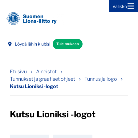
Valikko
Siirry sivun sisältöön
Löydä lähin klubisi
Tule mukaan
Etusivu
Aineistot
Tunnukset ja graafiset ohjeet
Tunnus ja logo
Kutsu Lioniksi -logot
Kutsu Lioniksi -logot