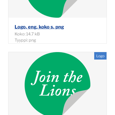
Logo, eng, koko s, png
Koko: 14.7 kB
Tyyppi: png
Logo