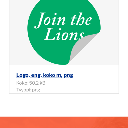
Logo, eng, koko m, png
Koko: 50.2 kB
Tyyppi: png