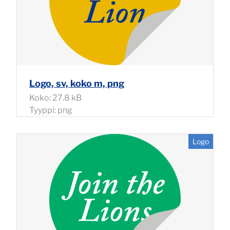
Logo, sv, koko m, png
Koko: 27.8 kB
Tyyppi: png
Logo