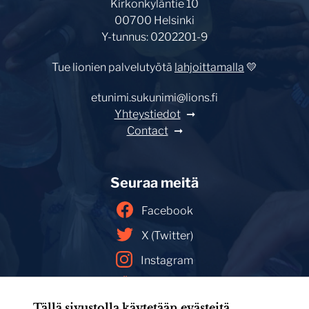
Kirkonkyläntie 10
00700 Helsinki
Y-tunnus: 0202201-9
Tue lionien palvelutyötä
lahjoittamalla
💛
etunimi.sukunimi@lions.fi
Yhteystiedot
Contact
Seuraa meitä
Facebook
X (Twitter)
Instagram
YouTube
Tällä sivustolla käytetään evästeitä