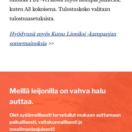
kuten A3 kokoisena. Tulostuskoko valitaan
tulostusasetuksista.
Hyödynnä myös Kutsu Lioniksi -kampanjan
somemainoksia
>>
Meillä leijonilla on vahva halu
auttaa.
Olet sydämellisesti tervetullut mukaan auttamaan
paikallisesti, valtakunnallisesti ja
maailmanlaajuisesti!