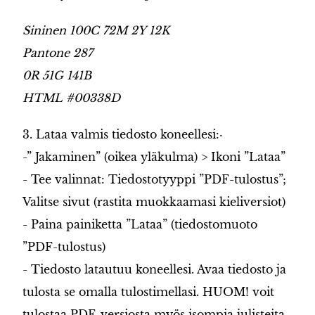
Sininen 100C 72M 2Y 12K
Pantone 287
0R 51G 141B
HTML #00338D
3. Lataa valmis tiedosto koneellesi:·
-” Jakaminen” (oikea yläkulma) > Ikoni ”Lataa”
- Tee valinnat: Tiedostotyyppi ”PDF-tulostus”;
Valitse sivut (rastita muokkaamasi kieliversiot)
- Paina painiketta ”Lataa” (tiedostomuoto
”PDF-tulostus)
- Tiedosto latautuu koneellesi. Avaa tiedosto ja
tulosta se omalla tulostimellasi. HUOM! voit
tulostaa PDF-versiosta myös isompia julisteita,