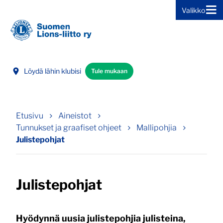
Valikko
Siirry sivun sisältöön
Löydä lähin klubisi
Tule mukaan
Etusivu
Aineistot
Tunnukset ja graafiset ohjeet
Mallipohjia
Julistepohjat
Julistepohjat
Hyödynnä uusia julistepohjia julisteina,