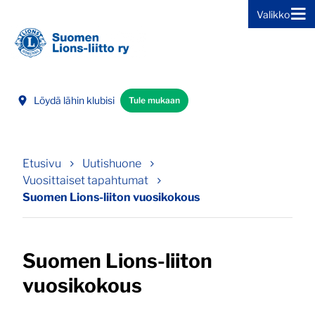
Valikko
Siirry sivun sisältöön
Löydä lähin klubisi
Tule mukaan
Etusivu
Uutishuone
Vuosittaiset tapahtumat
Suomen Lions-liiton vuosikokous
Suomen Lions-liiton
vuosikokous