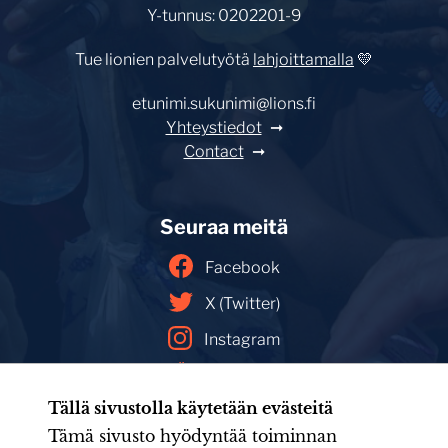
Y-tunnus: 0202201-9
Tue lionien palvelutyötä
lahjoittamalla
💛
etunimi.sukunimi@lions.fi
Yhteystiedot
Contact
Seuraa meitä
Facebook
X (Twitter)
Instagram
YouTube
Tällä sivustolla käytetään evästeitä
Facebookin mainoskirjasto
Tämä sivusto hyödyntää toiminnan