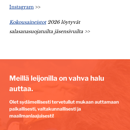
Instagram
>>
Kokousaineistot
2026 löytyvät
salasanasuojatuilta
jäsensivuilta
>>
Meillä leijonilla on vahva halu
auttaa.
Olet sydämellisesti tervetullut mukaan auttamaan
paikallisesti, valtakunnallisesti ja
maailmanlaajuisesti!