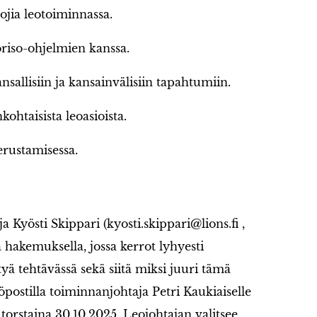
ojia leotoiminnassa.
riso-ohjelmien kanssa.
nsallisiin ja kansainvälisiin tapahtumiin.
kohtaisista leoasioista.
erustamisessa.
ja Kyösti Skippari (kyosti.skippari@lions.fi ,
hakemuksella, jossa kerrot lyhyesti
yä tehtävässä sekä siitä miksi juuri tämä
postilla toiminnanjohtaja Petri Kaukiaiselle
torstaina 30.10.2025. Leojohtajan valitsee