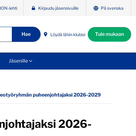
ION-lehti
Kirjaudu jäsensivuille
På svenska
Hae
Tule mukaan
Löydä lähin klubisi
Jäsenille
eotyöryhmän puheenjohtajaksi 2026-2029
johtajaksi 2026-