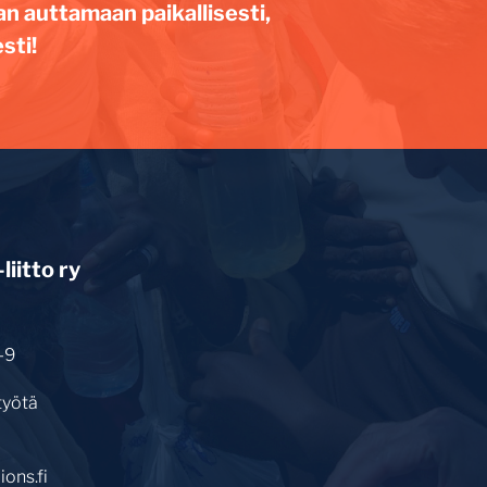
an auttamaan paikallisesti,
sti!
iitto ry
-9
työtä
ons.fi