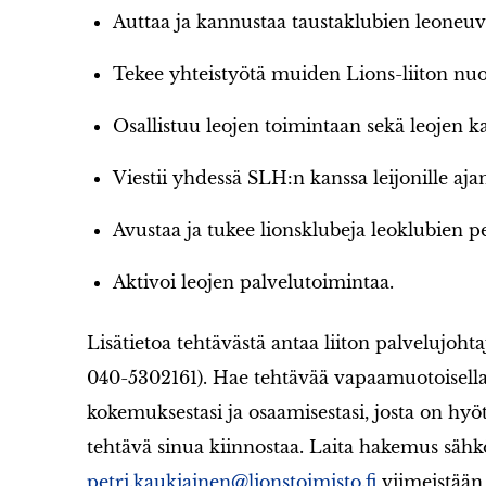
Auttaa ja kannustaa taustaklubien leoneuv
Tekee yhteistyötä muiden Lions-liiton nuo
Osallistuu leojen toimintaan sekä leojen ka
Viestii yhdessä SLH:n kanssa leijonille ajan
Avustaa ja tukee lionsklubeja leoklubien p
Aktivoi leojen palvelutoimintaa.
Lisätietoa tehtävästä antaa liiton palvelujohta
040-5302161). Hae tehtävää vapaamuotoisella 
kokemuksestasi ja osaamisestasi, josta on hyöt
tehtävä sinua kiinnostaa. Laita hakemus sähkö
petri.kaukiainen@lionstoimisto.fi
viimeistään 