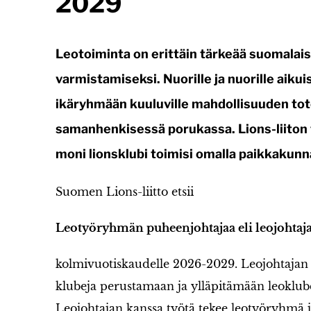
2029
Leotoiminta on erittäin tärkeää suomalai
varmistamiseksi. Nuorille ja nuorille aikui
ikäryhmään kuuluville mahdollisuuden to
samanhenkisessä porukassa. Lions-liiton 
moni lionsklubi toimisi omalla paikkakunn
Suomen Lions-liitto etsii
Leotyöryhmän puheenjohtajaa eli leojohtaj
kolmivuotiskaudelle 2026-2029. Leojohtajan 
klubeja perustamaan ja ylläpitämään leoklub
Leojohtajan kanssa työtä tekee leotyöryhmä j