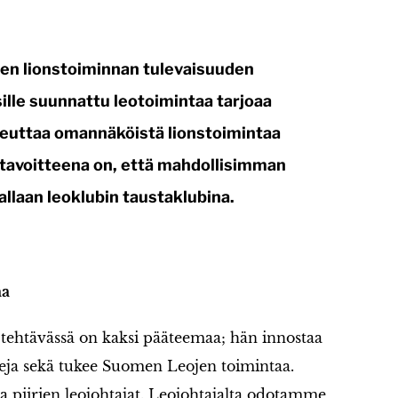
sen lionstoiminnan tulevaisuuden
sille suunnattu leotoimintaa tarjoaa
teuttaa omannäköistä lionstoimintaa
tavoitteena on, että mahdollisimman
allaan leoklubin taustaklubina.
aa
tehtävässä on kaksi pääteemaa; hän innostaa
eja sekä tukee Suomen Leojen toimintaa.
a piirien leojohtajat. Leojohtajalta odotamme