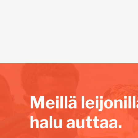
Meillä leijoni
halu auttaa.