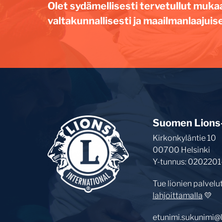
Olet sydämellisesti tervetullut muka
valtakunnallisesti ja maailmanlaajuise
Suomen Lions-l
Kirkonkyläntie 10
00700 Helsinki
Y-tunnus: 0202201
Tue lionien palvelu
lahjoittamalla
💛
etunimi.sukunimi@li