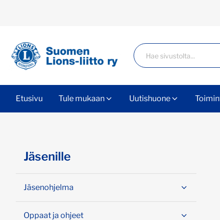
Siirry sivun sisältöön
Haku
Etusivu
Tule mukaan
Uutishuone
Toimin
Ohita valikko
Jäsenille
Jäsenohjelma
Oppaat ja ohjeet