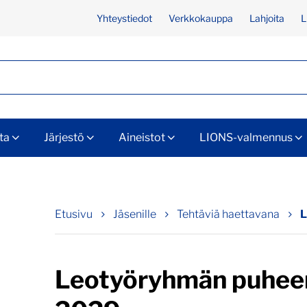
Yhteystiedot
Verkkokauppa
Lahjoita
L
ta
Järjestö
Aineistot
LIONS-valmennus
Etusivu
Jäsenille
Tehtäviä haettavana
L
Leotyöryhmän puheen