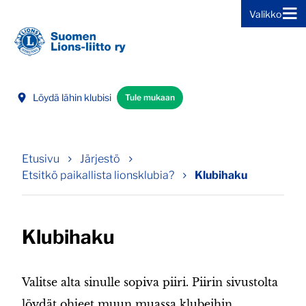
Valikko
Siirry sivun sisältöön
Löydä lähin klubisi
Tule mukaan
Etusivu
Järjestö
Etsitkö paikallista lionsklubia?
Klubihaku
Klubihaku
Valitse alta sinulle sopiva piiri. Piirin sivustolta
löydät ohjeet muun muassa klubeihin