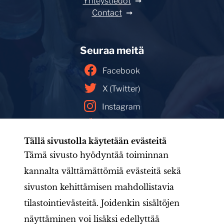
Yhteystiedot
Contact
Seuraa meitä
Facebook
X (Twitter)
Instagram
YouTube
Tällä sivustolla käytetään evästeitä
Facebookin mainoskirjasto
Tämä sivusto hyödyntää toiminnan
kannalta välttämättömiä evästeitä sekä
sivuston kehittämisen mahdollistavia
Etusivu
Tule mukaan
Uutishuone
Toiminta
tilastointievästeitä. Joidenkin sisältöjen
Järjestö
Aineistot
LIONS-valmennus
Jäsenille
näyttäminen voi lisäksi edellyttää