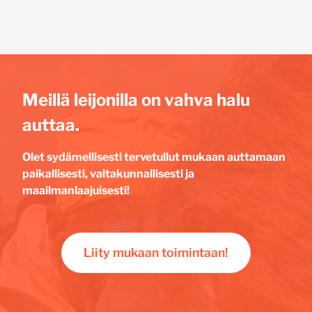
Meillä leijonilla on vahva halu
auttaa.
Olet sydämellisesti tervetullut mukaan auttamaan
paikallisesti, valtakunnallisesti ja
maailmanlaajuisesti!
Liity mukaan toimintaan!