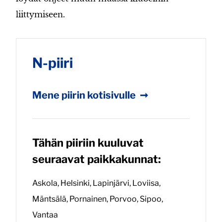
liittymiseen.
N-piiri
Mene piirin kotisivulle
➞
Tähän piiriin kuuluvat
seuraavat paikkakunnat:
Askola, Helsinki, Lapinjärvi, Loviisa,
Mäntsälä, Pornainen, Porvoo, Sipoo,
Vantaa