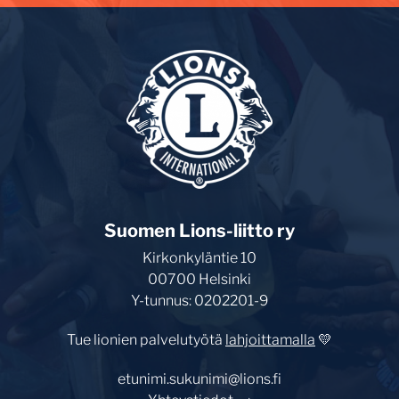
Suomen Lions-liitto ry
Kirkonkyläntie 10
00700 Helsinki
Y-tunnus: 0202201-9
Tue lionien palvelutyötä
lahjoittamalla
💛
etunimi.sukunimi@lions.fi