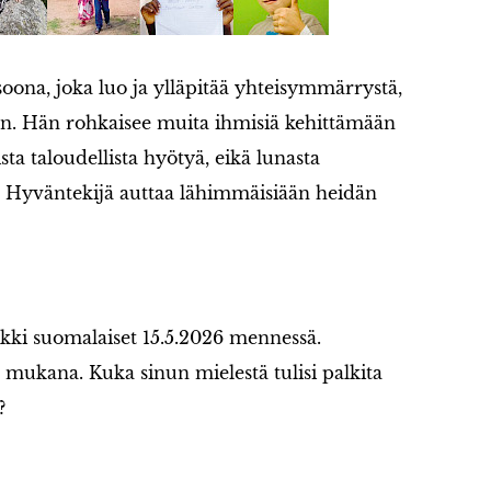
ona, joka luo ja ylläpitää yhteisymmärrystä,
aan. Hän rohkaisee muita ihmisiä kehittämään
ta taloudellista hyötyä, eikä lunasta
n Hyväntekijä auttaa lähimmäisiään heidän
ikki suomalaiset 15.5.2026 mennessä.
a mukana. Kuka sinun mielestä tulisi palkita
?