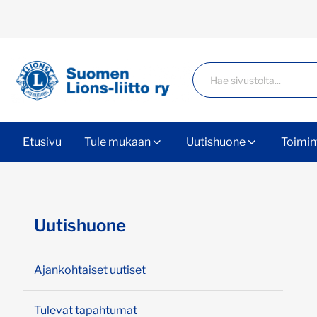
Siirry sivun sisältöön
Haku
Etusivu
Tule mukaan
Uutishuone
Toimin
Ohita valikko
Uutishuone
Ajankohtaiset uutiset
Tulevat tapahtumat