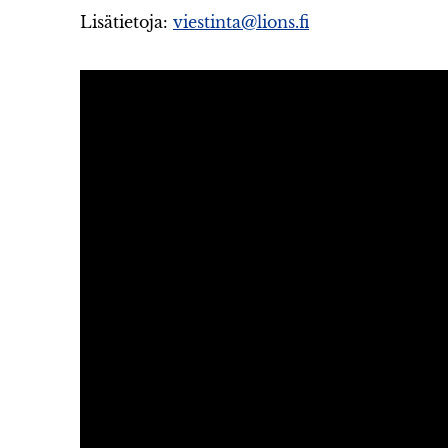
Lisätietoja:
viestinta@lions.fi