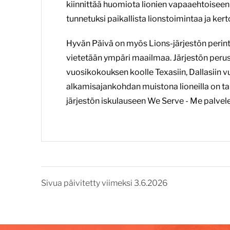
kiinnittää huomiota lionien vapaaehtoiseen
tunnetuksi paikallista lionstoimintaa ja ker
Hyvän Päivä on myös Lions-järjestön perint
vietetään ympäri maailmaa. Järjestön peru
vuosikokouksen koolle Texasiin, Dallasiin 
alkamisajankohdan muistona lioneilla on ta
järjestön iskulauseen We Serve - Me palve
Sivua päivitetty viimeksi 3.6.2026