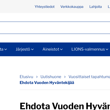
Yhteystiedot
Verkkokauppa
Lahjoita
L
ta
Järjestö
Aineistot
LIONS-valmennus
Etusivu
Uutishuone
Vuosittaiset tapahtum
Ehdota Vuoden Hyväntekijää
Ehdota Vuoden Hyvän