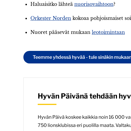
Haluaisitko lähteä
nuorisovaihtoon
?
Orkester Norden
kokoaa pohjoismaiset soi
Nuoret pääsevät mukaan
leotoimintaan
Teemme yhdessä hyvää - tule sinäkin mukaan
Hyvän Päivänä tehdään hy
Hyvän Päivä koskee kaikkia noin 16 000 va
750 lionsklubissa eri puolilla maata. Valta