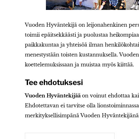
Vuoden Hyväntekijä on leijonahenkinen perso
toimii epäitsekkäästi ja puolustaa heikompi
paikkakuntaa ja yhteisöä ilman henkilökohtais
menestystään toisten kustannuksella. Vuode
koettelemuksissaan ja muistaa myös kiittää.
Tee ehdotuksesi
Vuoden Hyväntekijää
on voinut ehdottaa ka
Ehdotettavan ei tarvitse olla lionstoiminnass
merkityksellisimpänä Vuoden Hyväntekijänä