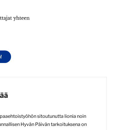
ttajat yhteen
!
vää
paaehtoistyöhön sitoutunutta lionia noin
kunnallisen Hyvän Päivän tarkoituksena on