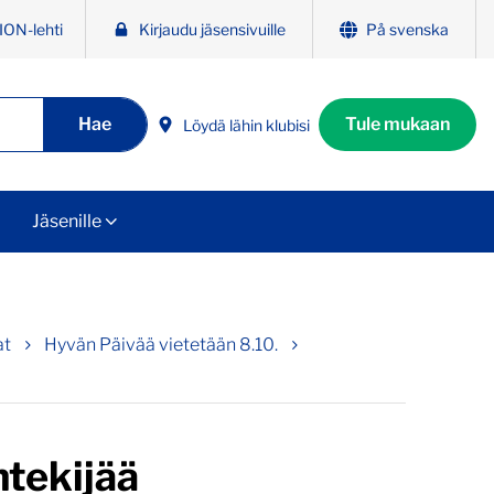
ION-lehti
Kirjaudu jäsensivuille
På svenska
Hae
Tule mukaan
Löydä lähin klubisi
Jäsenille
at
Hyvän Päivää vietetään 8.10.
tekijää