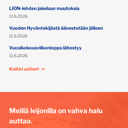
LION-lehden jakeluun muutoksia
Julkaistu:
11.6.2026
Vuoden Hyväntekijästä äänestetään jälleen
Julkaistu:
11.6.2026
Vuosikokousviikonloppu lähestyy
Julkaistu:
11.6.2026
Kaikki uutiset
➞
Meillä leijonilla on vahva halu
auttaa.