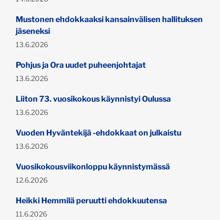
Mustonen ehdokkaaksi kansainvälisen hallituksen
jäseneksi
Julkaistu:
13.6.2026
Pohjus ja Ora uudet puheenjohtajat
Julkaistu:
13.6.2026
Liiton 73. vuosikokous käynnistyi Oulussa
Julkaistu:
13.6.2026
Vuoden Hyväntekijä -ehdokkaat on julkaistu
Julkaistu:
13.6.2026
Vuosikokousviikonloppu käynnistymässä
Julkaistu:
12.6.2026
Heikki Hemmilä peruutti ehdokkuutensa
Julkaistu:
11.6.2026