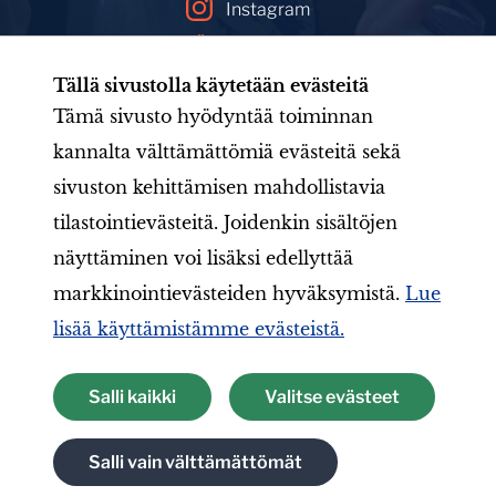
Instagram
YouTube
Tällä sivustolla käytetään evästeitä
Facebookin mainoskirjasto
Tämä sivusto hyödyntää toiminnan
kannalta välttämättömiä evästeitä sekä
sivuston kehittämisen mahdollistavia
Etusivu
Tule mukaan
Uutishuone
Toiminta
tilastointievästeitä. Joidenkin sisältöjen
Järjestö
Aineistot
LIONS-valmennus
Jäsenille
näyttäminen voi lisäksi edellyttää
markkinointievästeiden hyväksymistä.
Lue
lisää käyttämistämme evästeistä.
Suomen Lions-liitto ry
Salli kaikki
Valitse evästeet
Tietosuojaseloste
Salli vain välttämättömät
Tietoa evästeistä