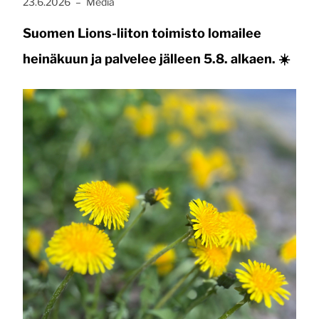
Julkaistu:
, Kategoria:
23.6.2026
–
Media
Suomen Lions-liiton toimisto lomailee
heinäkuun ja palvelee jälleen 5.8. alkaen. ☀️