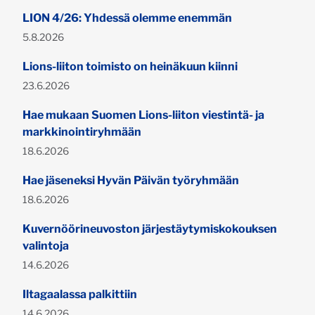
LION 4/26: Yhdessä olemme enemmän
Julkaistu:
5.8.2026
Lions-liiton toimisto on heinäkuun kiinni
Julkaistu:
23.6.2026
Hae mukaan Suomen Lions-liiton viestintä- ja
markkinointiryhmään
Julkaistu:
18.6.2026
Hae jäseneksi Hyvän Päivän työryhmään
Julkaistu:
18.6.2026
Kuvernöörineuvoston järjestäytymiskokouksen
valintoja
Julkaistu:
14.6.2026
Iltagaalassa palkittiin
Julkaistu:
14.6.2026