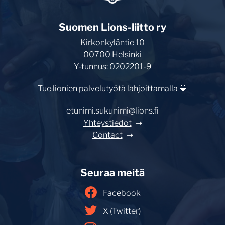
Suomen Lions-liitto ry
Kirkonkyläntie 10
00700 Helsinki
Y-tunnus: 0202201-9
Tue lionien palvelutyötä
lahjoittamalla
💛
etunimi.sukunimi@lions.fi
Yhteystiedot
Contact
Seuraa meitä
Facebook
X (Twitter)