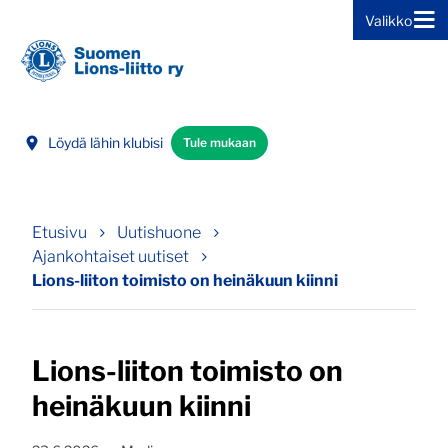
Valikko
Siirry sivun sisältöön
Löydä lähin klubisi
Tule mukaan
Etusivu
Uutishuone
Ajankohtaiset uutiset
Lions-liiton toimisto on heinäkuun kiinni
Lions-liiton toimisto on
heinäkuun kiinni