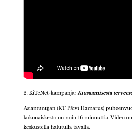
2. KiTeNet-kampanja:
Kiusaamisesta tervees
Asiantuntijan (KT Päivi Hamarus) puheenvuo
kokonaiskesto on noin 16 minuuttia. Video on 
keskustella halutulla tavalla.