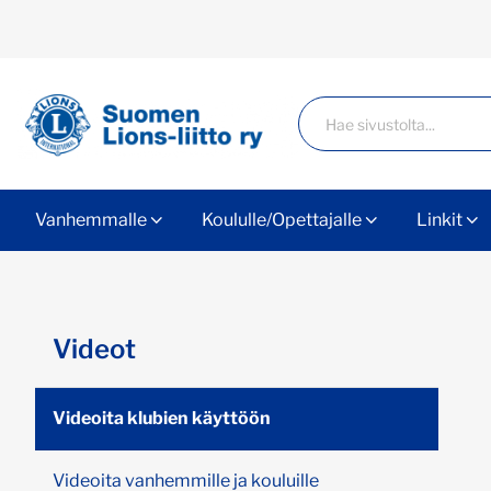
Siirry sivun sisältöön
Haku
Vanhemmalle
Koululle/Opettajalle
Linkit
Ohita valikko
Videot
Videoita klubien käyttöön
Videoita vanhemmille ja kouluille