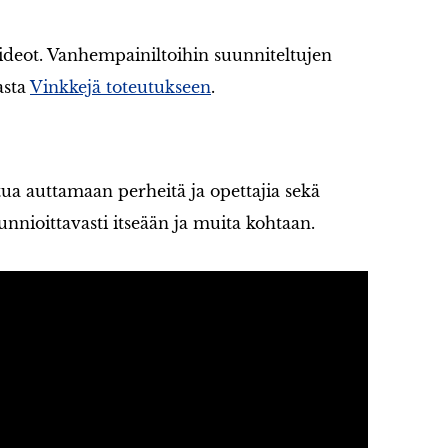
ideot. Vanhempainiltoihin suunniteltujen
asta
Vinkkejä toteutukseen
.
ua auttamaan perheitä ja opettajia sekä
nnioittavasti itseään ja muita kohtaan.