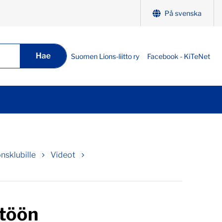
På svenska
Hae
Suomen Lions-liitto ry
Facebook - KiTeNet
nsklubille
Videot
ttöön