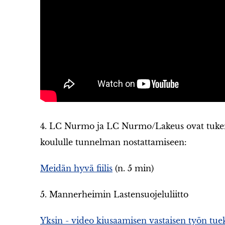
4. LC Nurmo ja LC Nurmo/Lakeus ovat tukene
koululle tunnelman nostattamiseen:
Meidän hyvä fiilis
(n. 5 min)
5. Mannerheimin Lastensuojeluliitto
Yksin - video kiusaamisen vastaisen työn tue