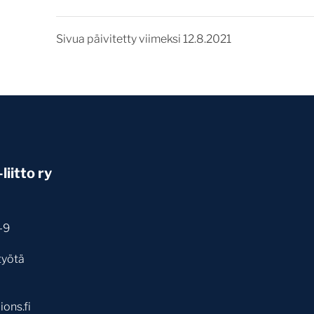
Sivua päivitetty viimeksi 12.8.2021
iitto ry
-9
työtä
ons.fi