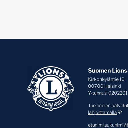
Suomen Lions-l
Kirkonkyläntie 10
00700 Helsinki
Y-tunnus: 0202201
Tue lionien palvelu
lahjoittamalla
💛
etunimi.sukunimi@li