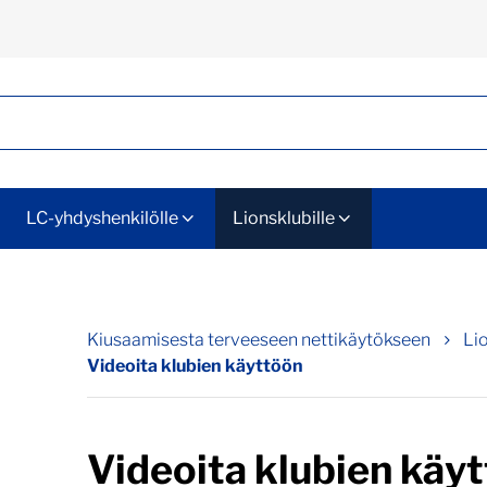
LC-yhdyshenkilölle
Lionsklubille
Kiusaamisesta terveeseen nettikäytökseen
Lio
Videoita klubien käyttöön
Videoita klubien käy