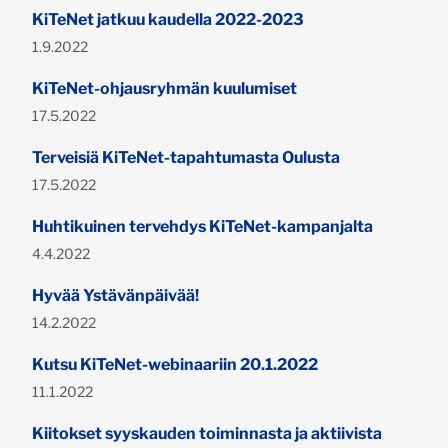
KiTeNet jatkuu kaudella 2022-2023
Julkaistu:
1.9.2022
KiTeNet-ohjausryhmän kuulumiset
Julkaistu:
17.5.2022
Terveisiä KiTeNet-tapahtumasta Oulusta
Julkaistu:
17.5.2022
Huhtikuinen tervehdys KiTeNet-kampanjalta
Julkaistu:
4.4.2022
Hyvää Ystävänpäivää!
Julkaistu:
14.2.2022
Kutsu KiTeNet-webinaariin 20.1.2022
Julkaistu:
11.1.2022
Kiitokset syyskauden toiminnasta ja aktiivista