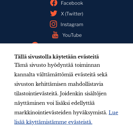
Facebook
X (Twitter)
Instagram
YouTube
Facebookin mainoskirjasto
Tällä sivustolla käytetään evästeitä
Tämä sivusto hyödyntää toiminnan
kannalta välttämättömiä evästeitä sekä
Kiusaamisesta terveeseen nettikäytökseen
sivuston kehittämisen mahdollistavia
Vanhemmalle
Koululle/Opettajalle
Linkit
tilastointievästeitä. Joidenkin sisältöjen
LC-yhdyshenkilölle
Lionsklubille
näyttäminen voi lisäksi edellyttää
markkinointievästeiden hyväksymistä.
Lue
lisää käyttämistämme evästeistä.