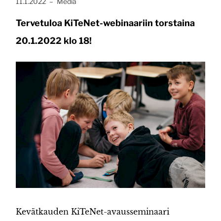
Julkaistu:
, Kategoria:
11.1.2022
–
Media
Tervetuloa KiTeNet-webinaariin torstaina
20.1.2022 klo 18!
Kevätkauden KiTeNet-avausseminaari