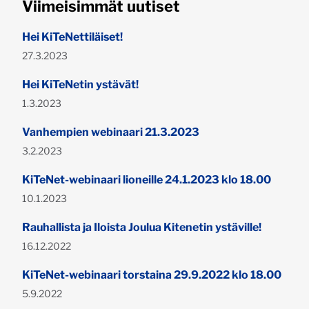
Viimeisimmät uutiset
Hei KiTeNettiläiset!
Julkaistu:
27.3.2023
Hei KiTeNetin ystävät!
Julkaistu:
1.3.2023
Vanhempien webinaari 21.3.2023
Julkaistu:
3.2.2023
KiTeNet-webinaari lioneille 24.1.2023 klo 18.00
Julkaistu:
10.1.2023
Rauhallista ja Iloista Joulua Kitenetin ystäville!
Julkaistu:
16.12.2022
KiTeNet-webinaari torstaina 29.9.2022 klo 18.00
Julkaistu:
5.9.2022