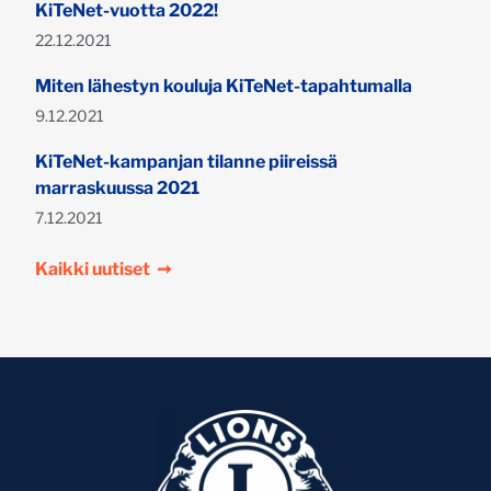
KiTeNet-vuotta 2022!
Julkaistu:
22.12.2021
Miten lähestyn kouluja KiTeNet-tapahtumalla
Julkaistu:
9.12.2021
KiTeNet-kampanjan tilanne piireissä
marraskuussa 2021
Julkaistu:
7.12.2021
Kaikki uutiset
➞