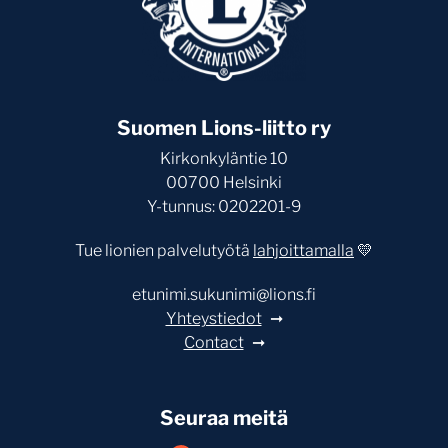
Suomen Lions-liitto ry
Kirkonkyläntie 10
00700 Helsinki
Y-tunnus: 0202201-9
Tue lionien palvelutyötä
lahjoittamalla
💛
etunimi.sukunimi@lions.fi
Yhteystiedot
Contact
Seuraa meitä